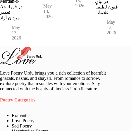
13,
Mardan-e-
در بیانِ
2026
May
Azad در فن
فنونِ لطیفہ
13,
تعمیر
غلامانہ
2026
مردان آزاد
May
May
13,
13,
2026
2026
Love Poetry Urdu brings you a rich collection of heartfelt
ghazals, nazms, and shayari. From romance to sorrow,
explore poetry that resonates with your emotions. Stay
connected with the beauty of timeless Urdu literature.
Poetry Categories
Romantic
Love Poetry
Sad Poetry