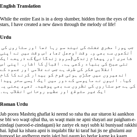
English Translation
While the entire East is in a deep slumber, hidden from the eyes of the
stars, I have created a new dawn through the melody of life!
Urdu
جب پورا مشرق غفلت کی نیند سو رہا تھا اور ستاروں کی
آنکھوں سے بھی وہ وقت اوجھل تھا، اس وقت میں نے اپنی
شاعری اور پیغامِ زندگی (سرودِ زندگانی) کے ذریعے ایک
نئی صبح کی بنیاد رکھی ہے۔ اقبال کا اشارہ اپنی اس
انقلابی فکر کی طرف ہے جس نے غلامی اور جمود کے
اندھیروں میں جکڑی ہوئی قوم کو بیدار کرنے کا کام
کیا۔ انہوں نے مایوسی کے دور میں ایک ایسی سحر پیدا
کی ہے جو ستاروں کی نظروں سے بھی پوشیدہ تھی، یعنی یہ
ایک غیر متوقع اور عظیم روحانی انقلاب ہے۔
Roman Urdu
Jab poora Mashriq ghaflat ki neend so raha tha aur sitaron ki aankhon
se bhi wo waqt ojhal tha, us waqt main ne apni shayari aur paigham-e-
zindagi (sarood-e-zindagani) ke zariye ek nayi subh ki buniyaad rakkhi
hai. Iqbal ka ishara apni is inqalabi fikr ki taraf hai jis ne ghulami aur
jumood ke andheron mein jakri hui qaum ko bedar karne ka kaam