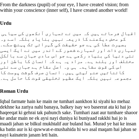
From the darkness (pupil) of your eye, I have created vision; from
within your conscience (inner self), I have created another world!
Urdu
اقبال فرماتے ہیں کہ میں نے تمہاری آنکھوں کی سیاہی
کو محض دیکھنے کا ذریعہ نہیں بنایا، بلکہ اسے وہ
بصیرت عطا کی ہے جو حقیقت کی گہرائی تک پہنچ سکے۔
تمہاری ذات اور تمہارے شعور کے اندر میں نے ایک ایسی
نئی دنیا کی بنیاد رکھی ہے جو اس مادی جہان سے بالکل
مختلف اور بلند ہے۔ مراد یہ ہے کہ انسان کا باطن اور
اس کی قوتِ مشاہدہ ہی وہ اصل مقام ہے جہاں سے نئی
کائناتیں جنم لیتی ہیں۔ انسان صرف گوشت پوست کا
مجموعہ نہیں بلکہ ایک عظیم تخلیقی قوت کا حامل ہے۔
Roman Urdu
Iqbal farmate hain ke main ne tumhari aankhon ki siyahi ko mehaz
dekhne ka zariya nahi banaya, balkey isay wo baseerat ata ki hai jo
haqeeqat ki gehrai tak pahunch sake. Tumhari zaat aur tumhare shaoor
ke andar main ne ek aysi nayi duniya ki buniyaad rakkhi hai jo is
maadi jahan se bilkul mukhtalif aur buland hai. Murad ye hai ke insan
ka batin aur is ki quwwat-e-mushahida hi wo asal maqam hai jahan se
nayi kainatein janam leti hain.