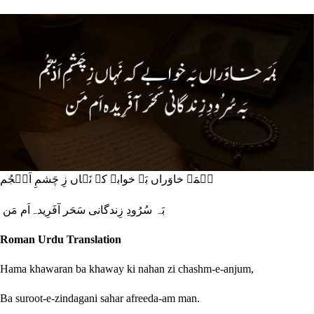
ہَمَہ خاوَراں بَہ خوابے کہ نَہاں زِ چَشمِ اَن٘جُم
بَہ سُرُودِ زِندگانی سَحَر آفَرِیدہ‌اَم مَن
Roman Urdu Translation
Hama khawaran ba khaway ki nahan zi chashm-e-anjum,
Ba suroot-e-zindagani sahar afreeda-am man.