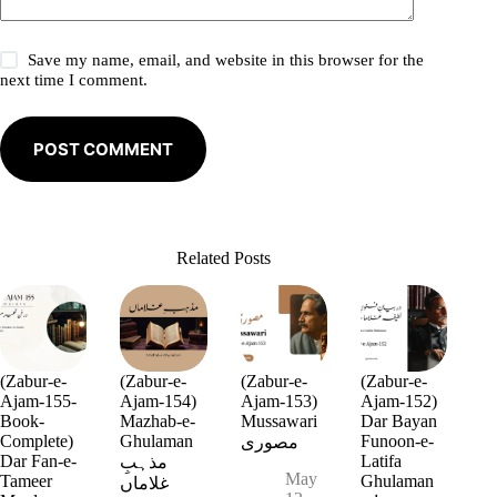
Save my name, email, and website in this browser for the
next time I comment.
POST COMMENT
Related Posts
(Zabur-e-
(Zabur-e-
(Zabur-e-
(Zabur-e-
Ajam-155-
Ajam-154)
Ajam-153)
Ajam-152)
Book-
Mazhab-e-
Mussawari
Dar Bayan
Complete)
Ghulaman
Funoon-e-
مصوری
Dar Fan-e-
Latifa
مذہبِ
May
Tameer
Ghulaman
غلاماں