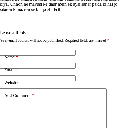
kiya. Unhon ne mayusi ke daur mein ek aysi sahar paida ki hai jo
sitaron ki nazron se bhi poshida thi.
Leave a Reply
Your email address will not be published.
Required fields are marked
*
A
l
t
e
Name
*
r
n
Email
*
a
t
i
Website
v
e
Add Comment
*
: