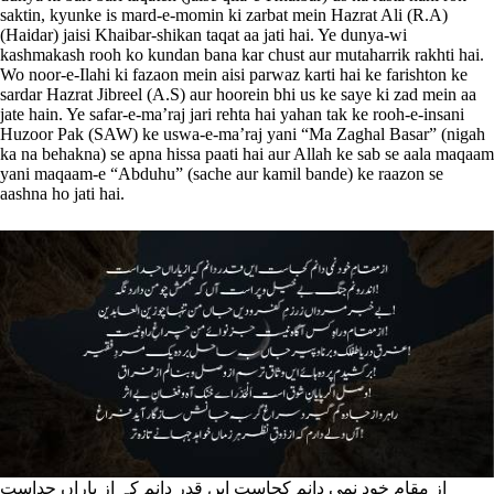
saktin, kyunke is mard-e-momin ki zarbat mein Hazrat Ali (R.A)
(Haidar) jaisi Khaibar-shikan taqat aa jati hai. Ye dunya-wi
kashmakash rooh ko kundan bana kar chust aur mutaharrik rakhti hai.
Wo noor-e-Ilahi ki fazaon mein aisi parwaz karti hai ke farishton ke
sardar Hazrat Jibreel (A.S) aur hoorein bhi us ke saye ki zad mein aa
jate hain. Ye safar-e-ma’raj jari rehta hai yahan tak ke rooh-e-insani
Huzoor Pak (SAW) ke uswa-e-ma’raj yani “Ma Zaghal Basar” (nigah
ka na behakna) se apna hissa paati hai aur Allah ke sab se aala maqaam
yani maqaam-e “Abduhu” (sache aur kamil bande) ke raazon se
aashna ho jati hai.
از مقامِ خود نمی دانم کجاست ایں قدر دانم کہ از یاراں جداست