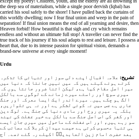
except my poetry! Children, youth, and the elderly are all drowning in
the deep sea of materialism, while a single poor dervish (Iqbal) has
carried his soul safely to the shore! I have pulled back the curtains of
this worldly dwelling; now I fear final union and weep in the pain of
separation! If final union means the end of all yearning and desire, then
Heaven forbid! How beautiful is that sigh and cry which remains
endless and without an ultimate full stop! A traveller can never find the
true track of his journey if his soul adapts to rest and leisure. I possess a
heart that, due to its intense passion for spiritual vision, demands a
brand-new universe at every single moment!
Urdu
تشریح:
علامہ اقبال اپنے دلی سوز اور تنہائی کا تذکرہ
کرتے ہوئے کہتے ہیں کہ میں نہیں جانتا کہ دنیا میں
میرا اصل مقام کیا ہے، لیکن اتنا ضرور جانتا ہوں کہ
میری سوچ اور راستے میرے زمانے کے لوگوں سے بالکل
الگ ہو چکے ہیں۔ میرے اندر ایک ایسا معرکہ اور جنگ
جاری ہے جس میں نہ کوئی لشکر ہے اور نہ ہی تلواریں،
بلکہ یہ میری روح اور مادی دنیا کی جنگ ہے۔ لوگ دین
اور کفر کی اس اصل جنگ سے بالکل بے خبر غفلت کی نیند
سو رہے ہیں، اور اس غفلت کے ماحول میں میری جان ایسے
ہی تنہا محسوس کرتی ہے جیسے میدانِ کربلا کے مصائب کے
بعد حضرت امام زین العابدینؑ اکیلے رہ گئے تھے۔ آج