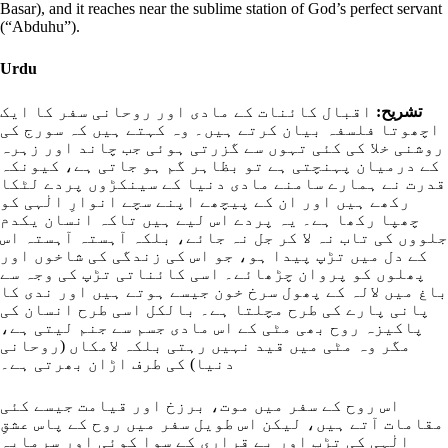
Basar), and it reaches near the sublime station of God’s perfect servant
(“Abduhu”).
Urdu
تشریح:
اقبال کائنات کے مادی اور روحانی سفر کا ایک
اچھوتا فلسفہ بیان کرتے ہیں۔ وہ کہتے ہیں کہ سورج کی
روشنی خلا کی کئی تہوں سے گزرتی ہوئی جب چاند اور زہرہ
کے درمیان پہنچتی ہے تو بظاہر گم ہو جاتی ہے، کیونکہ
قدرت نے ہمارے سامنے مادی دنیا کے سینکڑوں پردے لٹکا
رکھے ہیں اور ان کے پیچھے اپنے سچے انوارِ الٰہی کو
چھپا رکھا ہے۔ یہ پردے اس لیے ہیں تاکہ انسان یکدم
جلووں کی تاب نہ لا کر جل نہ جائے، بلکہ آہستہ آہستہ اس
کے دل میں تڑپ پیدا ہو، جو اس کی زندگی کی شاخوں اور
پھلوں کو پروان چڑھائے۔ اسی کائناتی تڑپ کی وجہ سے
باغ میں لالہ کے پھول سرخ خون جیسے ہوتے ہیں اور ندی کا
پانی پارے کی طرح مچلتا ہے۔ بالکل اسی طرح انسان کی
پاکیزہ روح بھی مٹی کے اس مادی جسم سے جنم لیتی ہے،
مگر وہ مٹی میں قید نہیں رہتی بلکہ لامکاں (روحانی
دنیا) کی طرف اڑان بھرتی ہے۔
اس روح کے سفر میں موت، برزخ اور قیامت جیسے کئی
مقامات آتے ہیں، لیکن اس طویل سفر میں روح کے پاس عشقِ
الٰہی کی تڑپ اور بے قراری کے سوا کوئی اور سرمایہ