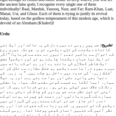
the ancient false gods; I recognise every single one of them
individually! Baal, Marduk, Yauooq, Nasr, and Far; Ram-Khan, Laat,
Manat, Usr, and Ghusr. Each of them is trying to justify its revival
today, based on the godless temperament of this modern age, which is
devoid of an Abraham (Khaleel)!
Urdu
تشریح:
جب پیرِ رومی نے میرے دل کی یہ حالت اور ایک نئی
کائنات دیکھنے کی تڑپ دیکھی، تو وہ چونکہ میری روح
کے احوال سے باخبر تھے، انہوں نے مجھ سے فرمایا: “اگر
تم ایک نیا جہان دیکھنا چاہتے ہو تو لو، دیکھو! عشق
ایک شاطر کھلاڑی کی مانند ہے اور ہم اس کے ہاتھ میں
مہرے ہیں، ذرا سامنے دیکھو ہم فلکِ عطارد سے نکل کر اب
‘فلکِ زہرہ’ کی حدود میں داخل ہو چکے ہیں۔” یہ زہرہ کی
دنیا بھی پانی، مٹی اور ہوا سے بنی ہے، اور یہ نیلا
سیارہ ایسا لگتا ہے جیسے کوئی مقدس جگہ سیاہ یا مشکی
رنگ کے غلاف میں لپٹی ہوئی ہو۔ رومی فرماتے ہیں کہ تم
اپنی اس تیز نظر سے، جو پردوں کو چاک کر دیتی ہے، اس
سیارے کے گہرے بادلوں اور دھند کو چیرتے ہوئے اس کے
اندر اتر جاؤ۔ جب تم اس کے سمندروں کی گہرائی میں
دیکھو گے تو تمہیں وہ قدیم زمانے کے جھوٹے خدا اور بت
نظر آئیں گے جنہیں انسان کبھی پوجتا تھا۔ رومی کہتے
ہیں کہ میں ان سب کو ایک ایک کر کے نام اور چہرے سے