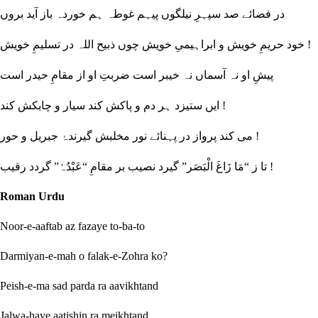
در فضائے صد سپہرِ نیلگوں پیہم غوطہ ہم خوردہ باز آید بروں
خود حریمِ خویش و ابراہیمیِ خویش چوں ذبیح اللہ در تسلیمِ خویش !
پیشِ او نہ آسماں نہ خیبر است ضربتِ او از مقامِ حیدر است
ایں ستیزد ہر دم و پاکش کند سیار و چابکش کند !
می کند پرواز در پہنائے نور مخلبش گیرندۂ جبریل و حور !
تا ز “مَا زَاغَ الْبَصَر” گیرد نصیب بر مقامِ “عَبْدُہٗ” گردد رقیب !
Roman Urdu
Noor-e-aaftab az fazaye to-ba-to
Darmiyan-e-mah o falak-e-Zohra ko?
Peish-e-ma sad parda ra aavikhtand
Jalwa-haye aatishin ra meikhtand