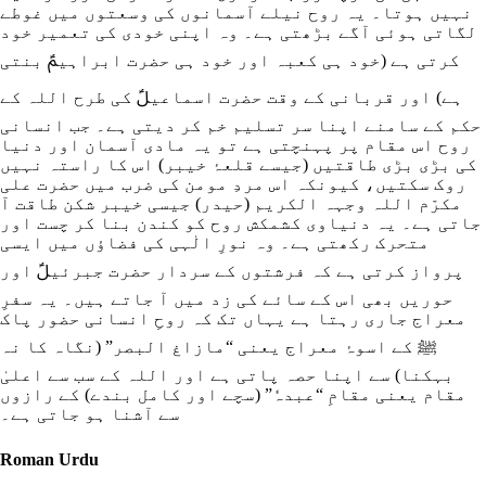
نہیں ہوتا۔ یہ روح نیلے آسمانوں کی وسعتوں میں غوطے
لگاتی ہوئی آگے بڑھتی ہے۔ وہ اپنی خودی کی تعمیر خود
کرتی ہے (خود ہی کعبہ اور خود ہی حضرت ابراہیمؑ بنتی
ہے) اور قربانی کے وقت حضرت اسماعیلؑ کی طرح اللہ کے
حکم کے سامنے اپنا سر تسلیم خم کر دیتی ہے۔ جب انسانی
روح اس مقام پر پہنچتی ہے تو یہ مادی آسمان اور دنیا
کی بڑی بڑی طاقتیں (جیسے قلعۂ خیبر) اس کا راستہ نہیں
روک سکتیں، کیونکہ اس مردِ مومن کی ضرب میں حضرت علی
مکرّم اللہ وجہہ الکریم (حیدر) جیسی خیبر شکن طاقت آ
جاتی ہے۔ یہ دنیاوی کشمکش روح کو کندن بنا کر چست اور
متحرک رکھتی ہے۔ وہ نورِ الٰہی کی فضاؤں میں ایسی
پرواز کرتی ہے کہ فرشتوں کے سردار حضرت جبرئیلؑ اور
حوریں بھی اس کے سائے کی زد میں آ جاتے ہیں۔ یہ سفرِ
معراج جاری رہتا ہے یہاں تک کہ روحِ انسانی حضور پاک
ﷺ کے اسوۂ معراج یعنی “مازاغ البصر” (نگاہ کا نہ
بہکنا) سے اپنا حصہ پاتی ہے اور اللہ کے سب سے اعلیٰ
مقام یعنی مقامِ “عبدہٗ” (سچے اور کامل بندے) کے رازوں
سے آشنا ہو جاتی ہے۔
Roman Urdu