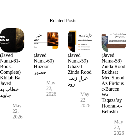
Related Posts
(Javed
(Javed
(Javed
(Javed
Nama-61-
Nama-60)
Nama-59)
Nama-58)
Book-
Huzoor
Ghazal
Zinda Rood
Complete)
Zinda Rood
Rukhsat
حضور
Khitab Ba
Mee Shood
غزلِ زندہ
May
Javed
Az Firdous-
رود
22,
e-Bareen
خطاب به
2026
May
Wa
جاوید
22,
Taqaza’ay
May
2026
Hooran-e-
22,
Behishti
2026
May
22,
2026