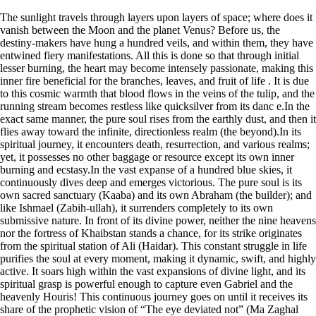
The sunlight travels through layers upon layers of space; where does it
vanish between the Moon and the planet Venus? Before us, the
destiny-makers have hung a hundred veils, and within them, they have
entwined fiery manifestations. All this is done so that through initial
lesser burning, the heart may become intensely passionate, making this
inner fire beneficial for the branches, leaves, and fruit of life . It is due
to this cosmic warmth that blood flows in the veins of the tulip, and the
running stream becomes restless like quicksilver from its danc e.In the
exact same manner, the pure soul rises from the earthly dust, and then it
flies away toward the infinite, directionless realm (the beyond).In its
spiritual journey, it encounters death, resurrection, and various realms;
yet, it possesses no other baggage or resource except its own inner
burning and ecstasy.In the vast expanse of a hundred blue skies, it
continuously dives deep and emerges victorious. The pure soul is its
own sacred sanctuary (Kaaba) and its own Abraham (the builder); and
like Ishmael (Zabih-ullah), it surrenders completely to its own
submissive nature. In front of its divine power, neither the nine heavens
nor the fortress of Khaibstan stands a chance, for its strike originates
from the spiritual station of Ali (Haidar). This constant struggle in life
purifies the soul at every moment, making it dynamic, swift, and highly
active. It soars high within the vast expansions of divine light, and its
spiritual grasp is powerful enough to capture even Gabriel and the
heavenly Houris! This continuous journey goes on until it receives its
share of the prophetic vision of “The eye deviated not” (Ma Zaghal