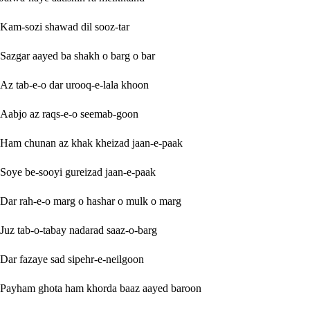
Kam-sozi shawad dil sooz-tar
Sazgar aayed ba shakh o barg o bar
Az tab-e-o dar urooq-e-lala khoon
Aabjo az raqs-e-o seemab-goon
Ham chunan az khak kheizad jaan-e-paak
Soye be-sooyi gureizad jaan-e-paak
Dar rah-e-o marg o hashar o mulk o marg
Juz tab-o-tabay nadarad saaz-o-barg
Dar fazaye sad sipehr-e-neilgoon
Payham ghota ham khorda baaz aayed baroon