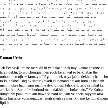
پہچانتا ہوں؛ یہ بعل، مردوخ، یعوق، نسر، فر، رام خن،
لات، منات، عسر اور غسر جیسے تاریخی بت ہیں۔ یہ وہ بت
ہیں جنہیں سچے پیغمبروں نے توڑ دیا تھا، مگر آج یہ بت
زہرہ کے سمندر کی تہہ میں خوش ہو رہے ہیں اور اپنے
دوبارہ زندہ ہونے کی دلیلیں دے رہے ہیں۔ کیوں؟
کیونکہ وہ دیکھ رہے ہیں کہ موجودہ دور کا انسان
بظاہر ترقی کر چکا ہے مگر اس کا مزاج بدل چکا ہے، آج
کی دنیا میں حضرت ابراہیم خلیل اللہؑ جیسا کوئی بت
شکن موجود نہیں ہے، اس لیے مادہ پرستی کے یہ پرانے بت
نئے ناموں کے ساتھ دوبارہ انسانی عقل پر حاوی ہو رہے
ہیں۔
Roman Urdu
Jab Peer-e-Rumi ne mere dil ki ye halat aur ek nayi kainat dekhne ki
tarap dekhi, to wo chunque meri rooh ke ahwal se ba-khabar the,
unhon ne mujh se farmaya: “Agar tum ek naya jahan dekhna chahte ho
to lo, dekho! Ishq ek shatir khiladi ki manand hai aur hum us ke hath
mein mohre hain, zara saamne dekho hum falak-e-Utarid se nikal kar
ab ‘falak-e-Zohra’ ki hudood mein dakhil ho chuke hain.” Ye Zohra ki
dunya bhi pani, mitti aur hawa se bani hai, aur ye neela sayyara aisa
lagta hai jaise koi muqaddas jagah siyah ya mushki rang ke ghilaf mein
lipti hui ho.