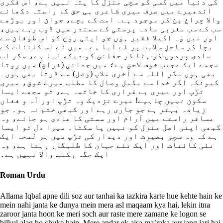
کی دنیا میں کسی کو سچی منزل کا پتہ نہیں ہے، اس فکری
اندھیرے میں صرف میری شاعری ہی حق کا راستہ دکھانے
والا چراغ بن کر موجود ہے۔ امت کے بچے، جوان اور بوڑھے
سب کے سب مغربی مادہ پرستی کے سمندر میں ڈوب رہے ہیں،
اور میں وہ اکیلا فقیر ہوں جو اپنی روح کو اس طوفان سے
بچا کر ساحلِ سلامت پر لے آیا ہے۔ میں نے اس کائنات کے
مادی پردوں کو ہٹا کر حقائق کو دیکھ لیا ہے، مگر اب
مجھے ایک عجیب خوف لاحق ہے؛ میں جدائی (فراق) میں روتا
بھی ہوں مگر اللہ سے آخری ملاپ (وصل) سے ڈرتا بھی ہوں۔
کیونکہ اگر خدا سے مکمل وصال کا مطلب میرے شوق، میری
تڑپ اور میری بے قراری کا خاتمہ ہے، تو مجھے ایسا
سکون نہیں چاہیے! میرے نزدیک وہ تڑپ اور آہ و فغاں
زیادہ بہتر ہے جو جاری رہے اور کبھی ختم نہ ہو۔ جو
مسافر راستے میں آرام اور سستی کا عادی ہو جائے، وہ
کبھی اپنی اصل منزل کو نہیں پا سکتا۔ میرا دل تو ایسا
ہے کہ وہ سچی بصیرت اور دیدار کی تڑپ میں ہر لمحہ ایک
نئی کائنات اور ایک نئے جہان کا طلبگار رہتا ہے، وہ
ایک جگہ رکنے والا نہیں ہے۔
Roman Urdu
Allama Iqbal apne dili soz aur tanhai ka tazkira karte hue kehte hain ke
mein nahi janta ke dunya mein mera asl maqaam kya hai, lekin itna
zaroor janta hoon ke meri soch aur raste mere zamane ke logon se
bilkul alag ho chuke hain. Mere andar ek aisa ma’raka aur jang jari hai