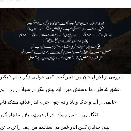
رومی از احوالِ جانِ من خبیر گفت “می خواہی دگر عالم ؟ بگیر !
عشق شاطر ، ما بدستش میرہ ایم پیش بنگر در سوائے زہرہ ایم
عالمی از آب و خاک و باد و دم چوں حرام اندر غلافِ مشک فام
با نگاہِ پردہ سوز و پردہ در از درونِ میخ و ماغِ او گزر
بینی خدایانِ کہن اندر غمر می شناسم من ہمہ را تن بہ تن