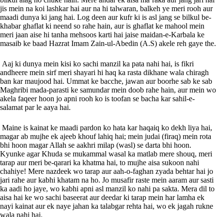
jis mein na koi lashkar hai aur na hi talwaran, balkeh ye meri rooh aur
maadi dunya ki jang hai. Log deen aur kufr ki is asl jang se bilkul be-
khabar ghaflat ki neend so rahe hain, aur is ghaflat ke mahool mein
meri jaan aise hi tanha mehsoos karti hai jaise maidan-e-Karbala ke
masaib ke baad Hazrat Imam Zain-ul-Abedin (A.S) akele reh gaye the.
Aaj ki dunya mein kisi ko sachi manzil ka pata nahi hai, is fikri
andheere mein sirf meri shayari hi haq ka rasta dikhane wala chiragh
ban kar maujood hai. Ummat ke bacche, jawan aur boorhe sab ke sab
Maghribi mada-parasti ke samundar mein doob rahe hain, aur mein wo
akela faqeer hoon jo apni rooh ko is toofan se bacha kar sahil-e-
salamat par le aaya hai.
Maine is kainat ke maadi pardon ko hata kar haqaiq ko dekh liya hai,
magar ab mujhe ek ajeeb khouf lahiq hai; mein judai (firaq) mein rota
bhi hoon magar Allah se aakhri milap (wasl) se darta bhi hoon.
Kyunke agar Khuda se mukammal wasal ka matlab mere shouq, meri
tarap aur meri be-qarari ka khatma hai, to mujhe aisa sukoon nahi
chahiye! Mere nazdeek wo tarap aur aah-o-faghan zyada behtar hai jo
jari rahe aur kabhi khatam na ho. Jo musafir raste mein aaram aur sasti
ka aadi ho jaye, wo kabhi apni asl manzil ko nahi pa sakta. Mera dil to
aisa hai ke wo sachi baseerat aur deedar ki tarap mein har lamha ek
nayi kainat aur ek naye jahan ka talabgar rehta hai, wo ek jagah rukne
wala nahi hai.