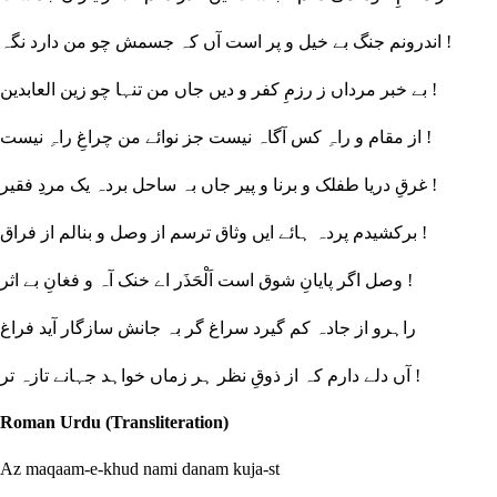
اندرونم جنگ بے خیل و پر است آں کہ جسمش چو من دارد نگہ !
بے خبر مرداں ز رزمِ کفر و دیں جاں من تنہا چو زین العابدین !
از مقام و راہِ کس آگاہ نیست جز نوائے من چراغِ راہِ نیست !
غرقِ دریا طفلک و برنا و پیر جاں بہ ساحل بردہ یک مردِ فقیر !
برکشیدم پردہ ہائے ایں وثاق ترسم از وصل و بنالم از فراق !
وصل اگر پایانِ شوق است اَلْحَذَر اے خنک آہ و فغانِ بے اثر !
راہرو از جادہ کم گیرد سراغ گر بہ جانش سازگار آید فراغ
آں دلے دارم کہ از ذوقِ نظر ہر زماں خواہد جہانے تازہ تر !
Roman Urdu (Transliteration)
Az maqaam-e-khud nami danam kuja-st