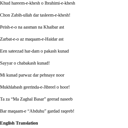
Khud hareem-e-khesh o Ibrahimi-e-khesh
Chon Zabih-ullah dar tasleem-e-khesh!
Peish-e-o na aasman na Khaibar ast
Zarbat-e-o az maqaam-e-Haidar ast
Een sateezad har-dam o pakash kunad
Sayyar o chabakash kunad!
Mi kunad parwaz dar pehnaye noor
Mukhlabash geerinda-e-Jibreel o hoor!
Ta za “Ma Zaghal Basar” geerad naseeb
Bar maqaam-e “Abduhu” gardad raqeeb!
English Translation