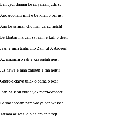
Een qadr danam ke az yaraan juda-st
Andaroonam jang-e-be-kheil o par ast
Aan ke jismash cho man darad nigah!
Be-khabar mardan za razm-e-kufr o deen
Jaan-e-man tanha cho Zain-ul-Aabideen!
Az maqaam o rah-e-kas aagah neist
Juz nawa-e-man chiragh-e-rah neist!
Gharq-e-darya tiflak o barna o peer
Jaan ba sahil burda yak mard-e-faqeer!
Barkasheedam parda-haye een wasaaq
Tarsam az wasl o binalam az firaq!