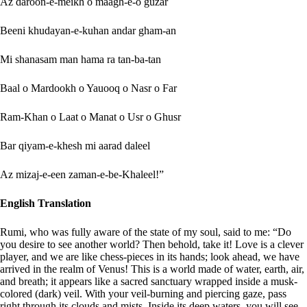
Az daroon-e-meikh o maagh-e-o guzar
Beeni khudayan-e-kuhan andar gham-an
Mi shanasam man hama ra tan-ba-tan
Baal o Mardookh o Yauooq o Nasr o Far
Ram-Khan o Laat o Manat o Usr o Ghusr
Bar qiyam-e-khesh mi aarad daleel
Az mizaj-e-een zaman-e-be-Khaleel!”
English Translation
Rumi, who was fully aware of the state of my soul, said to me: “Do
you desire to see another world? Then behold, take it! Love is a clever
player, and we are like chess-pieces in its hands; look ahead, we have
arrived in the realm of Venus! This is a world made of water, earth, air,
and breath; it appears like a sacred sanctuary wrapped inside a musk-
colored (dark) veil. With your veil-burning and piercing gaze, pass
right through its clouds and mists. Inside its deep waters, you will see