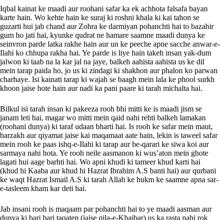
Iqbal kainat ke maadi aur roohani safar ka ek achhota falsafa bayan
karte hain. Wo kehte hain ke suraj ki roshni khala ki kai tahon se
guzarti hui jab chand aur Zohra ke darmiyan pohanchti hai to bazahir
gum ho jati hai, kyunke qudrat ne hamare saamne maadi dunya ke
seinvron parde latka rakhe hain aur un ke peeche apne sacche anwar-e-
Ilahi ko chhupa rakha hai. Ye parde is liye hain takeh insan yak-dum
jalwon ki taab na la kar jal na jaye, balkeh aahista aahista us ke dil
mein tarap paida ho, jo us ki zindagi ki shakhon aur phalon ko parwan
charhaye. Isi kainati tarap ki wajah se baagh mein lala ke phool surkh
khoon jaise hote hain aur nadi ka pani paare ki tarah michalta hai.
Bilkul isi tarah insan ki pakeeza rooh bhi mitti ke is maadi jism se
janam leti hai, magar wo mitti mein qaid nahi rehti balkeh lamakan
(roohani dunya) ki taraf udaan bharti hai. Is rooh ke safar mein maut,
barzakh aur qiyamat jaise kai maqamaat aate hain, lekin is taweel safar
mein rooh ke paas ishq-e-Ilahi ki tarap aur be-qarari ke siwa koi aur
sarmaya nahi hota. Ye rooh neile aasmanon ki wus’aton mein ghote
lagati hui aage barhti hai. Wo apni khudi ki tameer khud karti hai
(khud hi Kaaba aur khud hi Hazrat Ibrahim A.S banti hai) aur qurbani
ke waqt Hazrat Ismail A.S ki tarah Allah ke hukm ke saamne apna sar-
e-tasleem kham kar deti hai.
Jab insani rooh is maqaam par pohanchti hai to ye maadi aasman aur
dunya ki bari bari taqaten (jaise qila-e-Khaibar) us ka rasta nahi rok