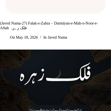
(Javed Nama-27) Falak-e-Zahra – Darmiyan-e-Mah-o-Noor-e-
Aftab فلک زہرہ
On
May 18, 2026
In
Javed Nama