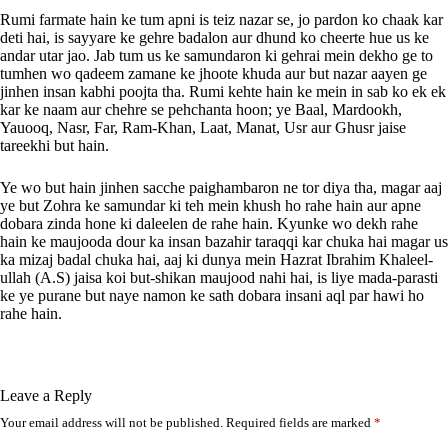
Rumi farmate hain ke tum apni is teiz nazar se, jo pardon ko chaak kar
deti hai, is sayyare ke gehre badalon aur dhund ko cheerte hue us ke
andar utar jao. Jab tum us ke samundaron ki gehrai mein dekho ge to
tumhen wo qadeem zamane ke jhoote khuda aur but nazar aayen ge
jinhen insan kabhi poojta tha. Rumi kehte hain ke mein in sab ko ek ek
kar ke naam aur chehre se pehchanta hoon; ye Baal, Mardookh,
Yauooq, Nasr, Far, Ram-Khan, Laat, Manat, Usr aur Ghusr jaise
tareekhi but hain.
Ye wo but hain jinhen sacche paighambaron ne tor diya tha, magar aaj
ye but Zohra ke samundar ki teh mein khush ho rahe hain aur apne
dobara zinda hone ki daleelen de rahe hain. Kyunke wo dekh rahe
hain ke maujooda dour ka insan bazahir taraqqi kar chuka hai magar us
ka mizaj badal chuka hai, aaj ki dunya mein Hazrat Ibrahim Khaleel-
ullah (A.S) jaisa koi but-shikan maujood nahi hai, is liye mada-parasti
ke ye purane but naye namon ke sath dobara insani aql par hawi ho
rahe hain.
Leave a Reply
Your email address will not be published.
Required fields are marked
*
A
l