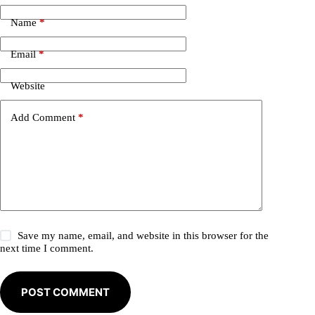
t
e
Name
*
r
n
Email
*
a
t
i
Website
v
e
Add Comment
*
:
Save my name, email, and website in this browser for the
next time I comment.
POST COMMENT