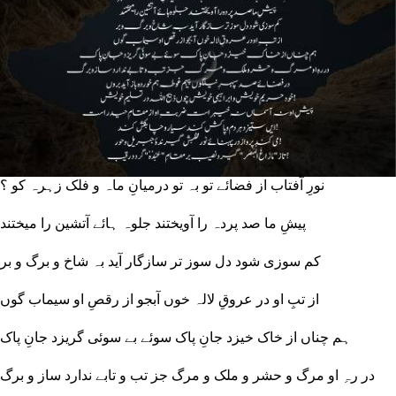
نورِ آفتاب از فضائے تو بہ تو درمیانِ ماہ و فلک زہرہ کو ؟
پیشِ ما صد پردہ را آویختند جلوہ ہائے آتشین را میختند
کم سوزی شود دل سوز تر سازگار آید بہ شاخ و برگ و بر
از تبِ او در عروقِ لالہ خوں آبجو از رقصِ او سیماب گوں
ہم چناں از خاک خیزد جانِ پاک سوئے بے سوئی گریزد جانِ پاک
در رہِ او مرگ و حشر و ملک و مرگ جز تب و تابے ندارد ساز و برگ