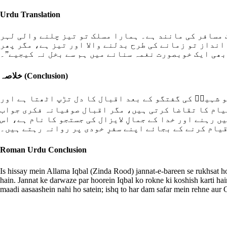
Urdu Translation
ک مسافر کی مانند ہے۔ ہمارا مسلک تو تیز چلنے والی لہر
انداز تو زمانے کی طرح بدلنے والا اور تیز ہے، مگر پھر
بھی ایک خوبصورت نغمہ سنانے میں ہم سے بخل نہ کیجیے”۔
خلاصہ
(Conclusion)
و شہیدؒ کی گفتگو کے بعد اقبال کا دل تڑپ اٹھتا ہے اور
قیام کا تقاضا کرتی ہیں، مگر اقبال صوفیانہ فکری جواب
 رہنے اور خدا کے جمالِ لایزال کی جستجو کا نام ہے، اس
قیام کرنے کے بجائے اپنے سفرِ خودی پر روانہ رہتے ہیں۔
Roman Urdu Conclusion
Is hissay mein Allama Iqbal (Zinda Rood) jannat-e-bareen se rukhsat h
hain. Jannat ke darwaze par hoorein Iqbal ko rokne ki koshish karti hai
maadi aasaashein nahi ho satein; ishq to har dam safar mein rehne aur 