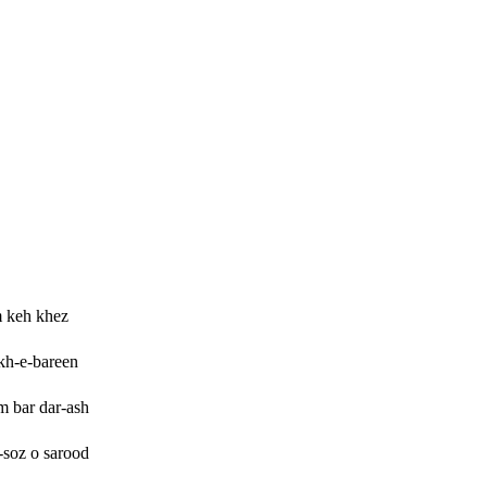
m keh khez
kh-e-bareen
m bar dar-ash
soz o sarood