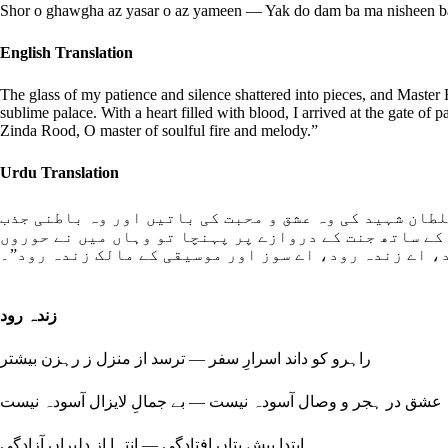
Shor o ghawgha az yasar o az yameen — Yak do dam ba ma nisheen b
English Translation
The glass of my patience and silence shattered into pieces, and Master 
sublime palace. With a heart filled with blood, I arrived at the gate of
Zinda Rood, O master of soulful fire and melody.”
Urdu Translation
لطان شہید کی وہ عشق و محبت کی باتیں اور وہ باطنی جذب
 کے ساتھ جنت کے دروازے پر پہنچا تو وہاں میں نے حوروں
، اے زندہ رود، اے سوز اور موسیقی کے مالک زندہ رود”۔
زندہ رود
راہرو کو داند اسرارِ سفر — ترسد از منزل ز رہزن بیشتر
عشق در ہجر و وصال آسودہ نیست — بے جمالِ لایزال آسودہ نیست
ابتدا پیشِ بتاں افتادگی — انتہا از دلبراں آزادگی