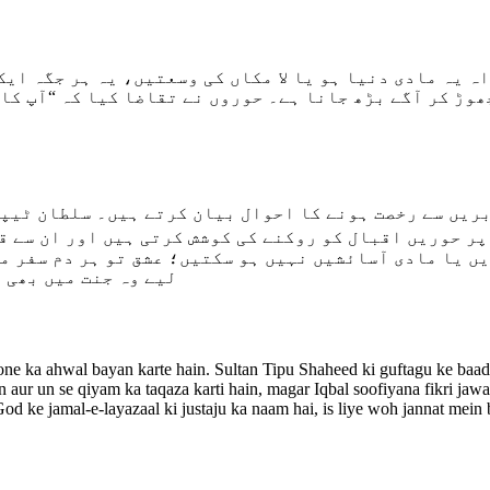
ہ یہ مادی دنیا ہو یا لا مکاں کی وسعتیں، یہ ہر جگہ ای
ھوڑ کر آگے بڑھ جانا ہے۔ حوروں نے تقاضا کیا کہ “آپ کا 
 بریں سے رخصت ہونے کا احوال بیان کرتے ہیں۔ سلطان ٹیپ
پر حوریں اقبال کو روکنے کی کوشش کرتی ہیں اور ان سے 
ں یا مادی آسائشیں نہیں ہو سکتیں؛ عشق تو ہر دم سفر میں
لیے وہ جنت میں بھی 
one ka ahwal bayan karte hain. Sultan Tipu Shaheed ki guftagu ke baad
n aur un se qiyam ka taqaza karti hain, magar Iqbal soofiyana fikri jaw
God ke jamal-e-layazaal ki justaju ka naam hai, is liye woh jannat mein