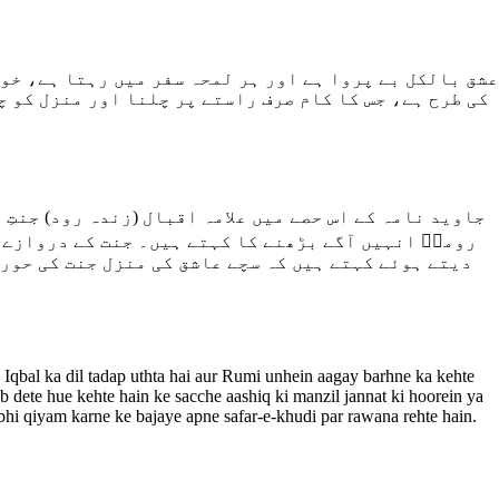
عشق بالکل بے پروا ہے اور ہر لمحہ سفر میں رہتا ہے، خوا
کی طرح ہے، جس کا کام صرف راستے پر چلنا اور منزل کو چ
جاوید نامہ کے اس حصے میں علامہ اقبال (زندہ رود) جنتِ
رومیؒ انہیں آگے بڑھنے کا کہتے ہیں۔ جنت کے دروازے 
دیتے ہوئے کہتے ہیں کہ سچے عاشق کی منزل جنت کی حوری
 Iqbal ka dil tadap uthta hai aur Rumi unhein aagay barhne ka kehte
ab dete hue kehte hain ke sacche aashiq ki manzil jannat ki hoorein ya
 bhi qiyam karne ke bajaye apne safar-e-khudi par rawana rehte hain.