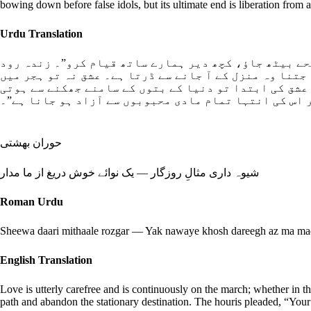
bowing down before false idols, but its ultimate end is liberation from a
Urdu Translation
حے بیٹھ جاؤ، کچھ دیر ہمارے ساتھ قیام کرو”۔ زندہ رود
جتنا وہ منزل کے آ جانے سے ڈرتا ہے۔ عشق نہ تو ہجر میں
 عشق کی ابتدا تو دنیا کے بتوں کے سامنے جھکنے سے ہوتی
 اس کی انتہا تمام مادی محبوبوں سے آزاد ہو جانا ہے”۔
حوران بهشتی
شیوہ داری مثالِ روزگار — یک نوائے خوش دریغ از ما مدار
Roman Urdu
Sheewa daari mithaale rozgar — Yak nawaye khosh dareegh az ma ma
English Translation
Love is utterly carefree and is continuously on the march; whether in th
path and abandon the stationary destination. The houris pleaded, “Your 