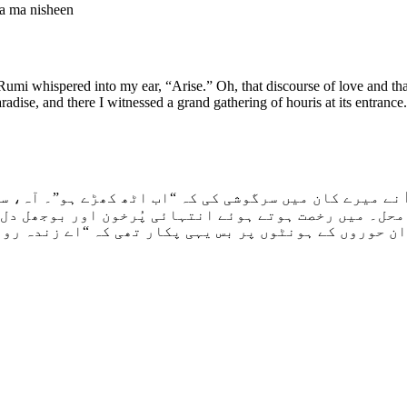
a ma nisheen
Rumi whispered into my ear, “Arise.” Oh, that discourse of love and that
 paradise, and there I witnessed a grand gathering of houris at its entr
 نے میرے کان میں سرگوشی کی کہ “اب اٹھ کھڑے ہو”۔ آہ، س
 محل۔ میں رخصت ہوتے ہوئے انتہائی پُرخون اور بوجھل دل
ن حوروں کے ہونٹوں پر بس یہی پکار تھی کہ “اے زندہ رود