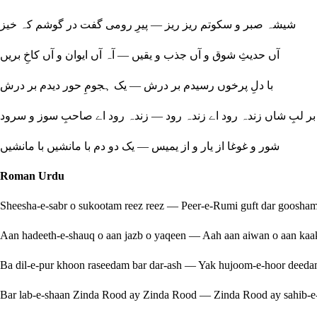
شیشہ صبر و سکوتم ریز ریز — پیرِ رومی گفت در گوشم کہ خیز
آں حدیثِ شوق و آں جذب و یقیں — آہ آں ایوان و آں کاخِ بریں
با دلِ پرخوں رسیدم بر درش — یک ہجومِ حور دیدم بر درش
بر لبِ شاں زندہ رود اے زندہ رود — زندہ رود اے صاحبِ سوز و سرود
شور و غوغا از یار و از یمیس — یک دو دم با مانشیں با مانشیں
Roman Urdu
Sheesha-e-sabr o sukootam reez reez — Peer-e-Rumi guft dar goosha
Aan hadeeth-e-shauq o aan jazb o yaqeen — Aah aan aiwan o aan kaa
Ba dil-e-pur khoon raseedam bar dar-ash — Yak hujoom-e-hoor deeda
Bar lab-e-shaan Zinda Rood ay Zinda Rood — Zinda Rood ay sahib-e-