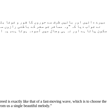
میرے دائیں اور بائیں طرف سے حوروں کا شور و غوغا بلن
نے جواب دیا کہ “وہ مسافر جو سفر کے باطنی رازوں سے
سکون پاتا ہے اور نہ ہی وصال میں آسودہ ہوتا ہے، یہ ال
creed is exactly like that of a fast-moving wave, which is to choose the
rom us a single beautiful melody.”