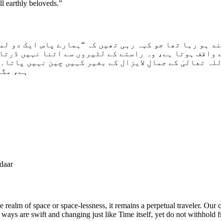
ll earthly beloveds.”
د ہو رہا تھا جو کہہ رہی تھیں کہ “ہمارے پاس ایک دو لم
 واقف ہوتا ہے، وہ راستے کے لٹیروں سے اتنا نہیں ڈرتا 
لہ تعالیٰ کے جمالِ لایزال کے بغیر کہیں چین نہیں پاتا۔
ہے، مگر
daar
e realm of space or space-lessness, it remains a perpetual traveler. Our 
ways are swift and changing just like Time itself, yet do not withhold f