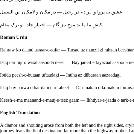
عشق بے پروا و ہر دم در رحیل — در مکان و لامکاں ابن السبیل
کیشِ ما مانندِ موجِ تیز گام — اختیارِ جادہ و ترکِ مقام
Roman Urdu
Rahraw ko daand asraar-e-safar — Tarsad az manzil zi rahzan beeshtar
Ishq dar hijr o wisal aasooda neest — Bay jamal-e-layazaal aasooda ne
Ibtida peesh-e-butaan uftaadagi — Intiha az dilbaraan aazaadagi
Ishq bay parwa o har dam dar raheel — Dar makan o la-makan ibn-us-
Keesh-e-ma maanand-e-mauj-e-teez gaam — Ikhtiyar-e-jaada o tark-
English Translation
A clamor and shouting arose from both the left and the right sides, cry
journey fears the final destination far more than the highway robber. Lov