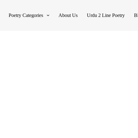
Poetry Categories
About Us
Urdu 2 Line Poetry
B