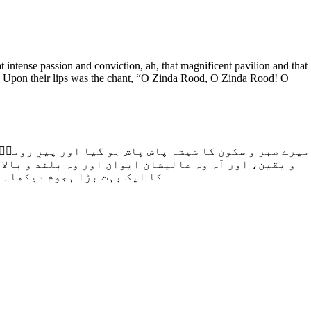
 intense passion and conviction, ah, that magnificent pavilion and that
ance. Upon their lips was the chant, “O Zinda Rood, O Zinda Rood! O
میرے صبر و سکون کا شیشہ پاش پاش ہو گیا اور پیرِ رومیؒ
و یقین، اور آہ وہ عالیشان ایوان اور وہ بلند و بالا
کا ایک بہت بڑا ہجوم دیکھا۔ ا