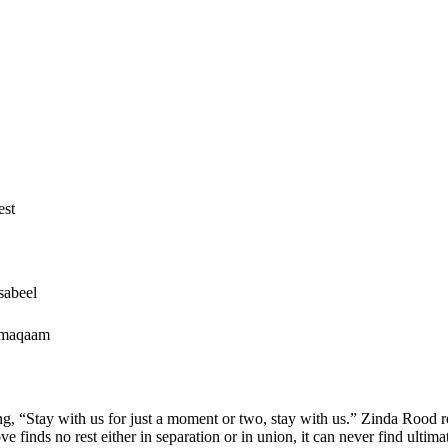
est
sabeel
e-maqaam
ing, “Stay with us for just a moment or two, stay with us.” Zinda Rood r
e finds no rest either in separation or in union, it can never find ultim