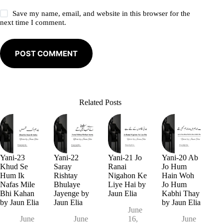
Save my name, email, and website in this browser for the
next time I comment.
POST COMMENT
Related Posts
Yani-23
Yani-22
Yani-21 Jo
Yani-20 Ab
Khud Se
Saray
Ranai
Jo Hum
Hum Ik
Rishtay
Nigahon Ke
Hain Woh
Nafas Mile
Bhulaye
Liye Hai by
Jo Hum
Bhi Kahan
Jayenge by
Jaun Elia
Kabhi Thay
by Jaun Elia
Jaun Elia
by Jaun Elia
June
June
June
16,
June