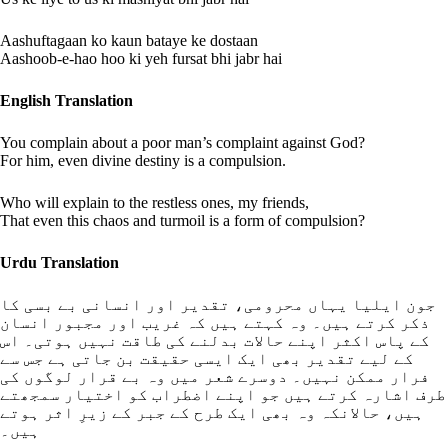
Aashuftagaan ko kaun bataye ke dostaan
Aashoob-e-hao hoo ki yeh fursat bhi jabr hai
English Translation
You complain about a poor man’s complaint against God?
For him, even divine destiny is a compulsion.
Who will explain to the restless ones, my friends,
That even this chaos and turmoil is a form of compulsion?
Urdu Translation
جون ایلیا یہاں محرومی، تقدیر اور انسانی بے بسی کا
ذکر کرتے ہیں۔ وہ کہتے ہیں کہ غریب اور مجبور انسان
کے پاس اکثر اپنے حالات بدلنے کی طاقت نہیں ہوتی۔ اس
کے لیے تقدیر بھی ایک ایسی حقیقت بن جاتی ہے جس سے
فرار ممکن نہیں۔ دوسرے شعر میں وہ بے قرار لوگوں کی
طرف اشارہ کرتے ہیں جو اپنے اضطراب کو اختیار سمجھتے
ہیں، حالانکہ وہ بھی ایک طرح کے جبر کے زیرِ اثر ہوتے
ہیں۔