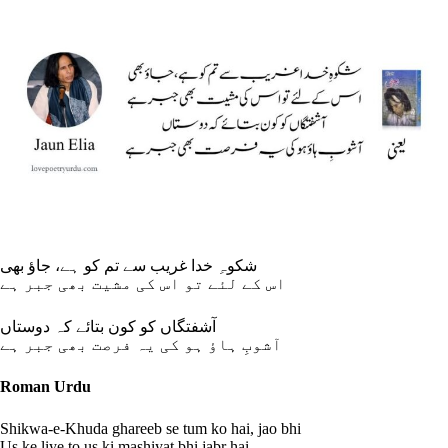
شکوہِ خدا غریب سے تم کو ہے، جاؤ بھی
اس کے لئے تو اس کی مشیت بھی جبر ہے
آشفتگاں کو کون بتائے کہ دوستاں
آشوبِ ہاؤ ہو کی یہ فرصت بھی جبر ہے
Roman Urdu
Shikwa-e-Khuda ghareeb se tum ko hai, jao bhi
Us ke liye to us ki mashiyat bhi jabr hai