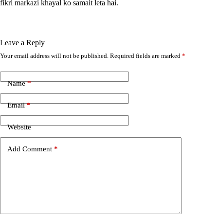
fikri markazi khayal ko samait leta hai.
Leave a Reply
Your email address will not be published.
Required fields are marked
*
A
l
t
e
Name
*
r
n
Email
*
a
t
i
Website
v
e
Add Comment
*
: