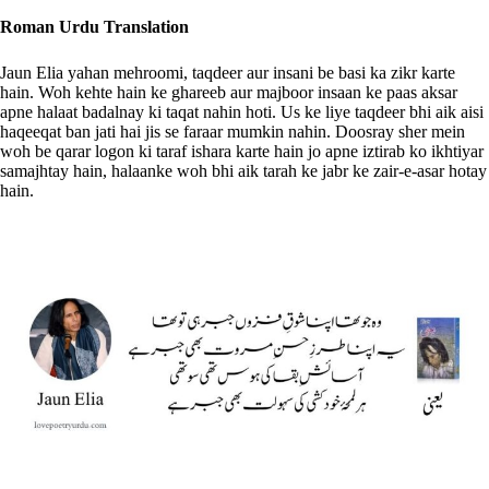
Roman Urdu Translation
Jaun Elia yahan mehroomi, taqdeer aur insani be basi ka zikr karte
hain. Woh kehte hain ke ghareeb aur majboor insaan ke paas aksar
apne halaat badalnay ki taqat nahin hoti. Us ke liye taqdeer bhi aik aisi
haqeeqat ban jati hai jis se faraar mumkin nahin. Doosray sher mein
woh be qarar logon ki taraf ishara karte hain jo apne iztirab ko ikhtiyar
samajhtay hain, halaanke woh bhi aik tarah ke jabr ke zair-e-asar hotay
hain.