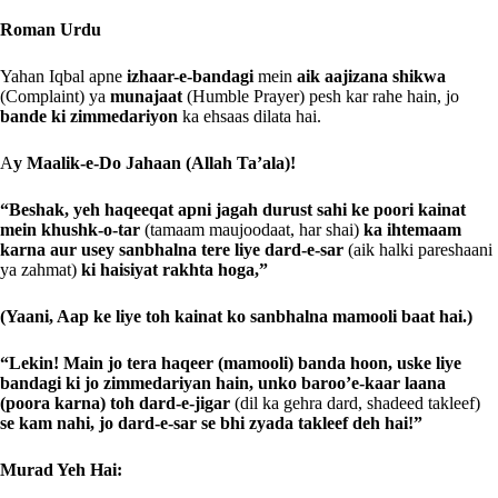
Roman Urdu
Yahan Iqbal apne
izhaar-e-bandagi
mein
aik aajizana shikwa
(Complaint) ya
munajaat
(Humble Prayer) pesh kar rahe hain, jo
bande ki zimmedariyon
ka ehsaas dilata hai.
A
y Maalik-e-Do Jahaan (Allah Ta’ala)!
“Beshak, yeh haqeeqat apni jagah durust sahi ke poori kainat
mein khushk-o-tar
(tamaam maujoodaat, har shai)
ka ihtemaam
karna aur usey sanbhalna tere liye dard-e-sar
(aik halki pareshaani
ya zahmat)
ki haisiyat rakhta hoga,”
(Yaani, Aap ke liye toh kainat ko sanbhalna mamooli baat hai.)
“Lekin! Main jo tera haqeer (mamooli) banda hoon, uske liye
bandagi ki jo zimmedariyan hain, unko baroo’e-kaar laana
(poora karna) toh dard-e-jigar
(dil ka gehra dard, shadeed takleef)
se kam nahi, jo dard-e-sar se bhi zyada takleef deh hai!”
Murad Yeh Hai: