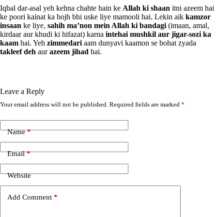
Iqbal dar-asal yeh kehna chahte hain ke
Allah ki shaan
itni azeem hai
ke poori kainat ka bojh bhi uske liye mamooli hai. Lekin aik
kamzor
insaan
ke liye,
sahih ma’non mein Allah ki bandagi
(imaan, amal,
kirdaar aur khudi ki hifazat) karna
intehai mushkil aur jigar-sozi ka
kaam
hai. Yeh
zimmedari
aam dunyavi kaamon se bohat zyada
takleef deh
aur
azeem jihad
hai.
Leave a Reply
Your email address will not be published.
Required fields are marked
*
A
l
t
e
Name
*
r
n
Email
*
a
t
i
Website
v
e
Add Comment
*
: