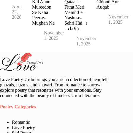
Kal Apne
Qataa –
Chionti Aur
April
Mureedon
Fitrat Meri
Auqab
22,
Se Kaha
Manind-e-
November
2026
Peer-e-
Nasim-e-
1, 2025
Mughan Ne
Sehri Hai (
قطعہ )
November
1, 2025
November
1, 2025
Love Poetry Urdu brings you a rich collection of heartfelt
ghazals, nazms, and shayari. From romance to sorrow,
explore poetry that resonates with your emotions. Stay
connected with the beauty of timeless Urdu literature.
Poetry Categories
Romantic
Love Poetry
Sad Poetry