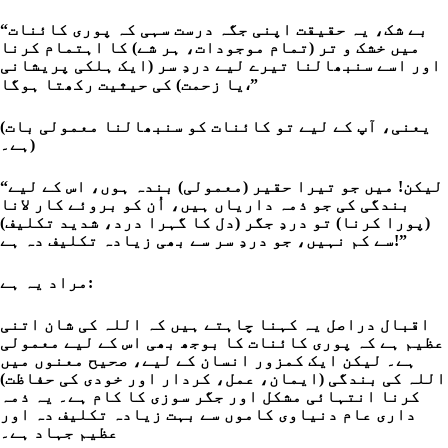
“بے شک، یہ حقیقت اپنی جگہ درست سہی کہ پوری کائنات
میں خشک و تر (تمام موجودات، ہر شے) کا اہتمام کرنا
اور اسے سنبھالنا تیرے لیے دردِ سر (ایک ہلکی پریشانی
یا زحمت) کی حیثیت رکھتا ہوگا،”
(یعنی، آپ کے لیے تو کائنات کو سنبھالنا معمولی بات
ہے۔)
“لیکن! میں جو تیرا حقیر (معمولی) بندہ ہوں، اس کے لیے
بندگی کی جو ذمہ داریاں ہیں، اُن کو بروئے کار لانا
(پورا کرنا) تو دردِ جگر (دل کا گہرا درد، شدید تکلیف)
سے کم نہیں، جو دردِ سر سے بھی زیادہ تکلیف دہ ہے!”
مراد یہ ہے:
اقبال دراصل یہ کہنا چاہتے ہیں کہ اللہ کی شان اتنی
عظیم ہے کہ پوری کائنات کا بوجھ بھی اس کے لیے معمولی
ہے۔ لیکن ایک کمزور انسان کے لیے، صحیح معنوں میں
اللہ کی بندگی (ایمان، عمل، کردار اور خودی کی حفاظت)
کرنا انتہائی مشکل اور جگر سوزی کا کام ہے۔ یہ ذمہ
داری عام دنیاوی کاموں سے بہت زیادہ تکلیف دہ اور
عظیم جہاد ہے۔