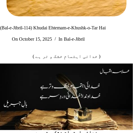
(Bal-e-Jibril-114) Khudai Ehtemam-e-Khushk-o-Tar Hai
On
October 15, 2025
In
Bal-e-Jibril
( خدائی اہتمامِ خشک و تر ہے )
خدائی اہتمامِ خشک و تر ہے