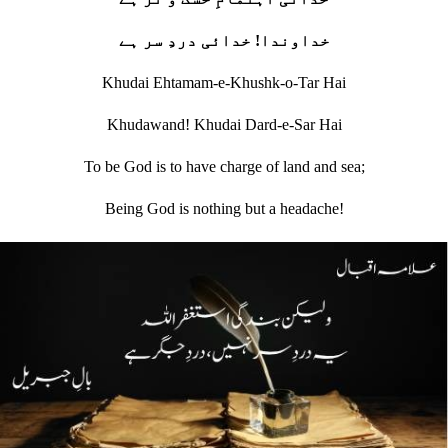
خداوندا! خدائی دردِ سر ہے
Khudai Ehtamam-e-Khushk-o-Tar Hai
Khudawand! Khudai Dard-e-Sar Hai
To be God is to have charge of land and sea;
Being God is nothing but a headache!