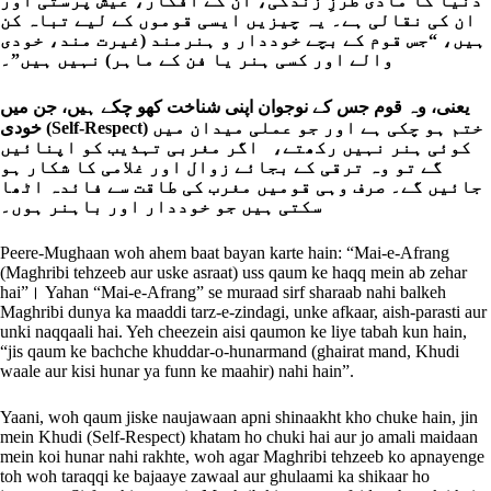
دنیا کا مادی طرزِ زندگی، ان کے افکار، عیش پرستی اور
ان کی نقالی ہے۔ یہ چیزیں ایسی قوموں کے لیے تباہ کن
ہیں، “جس قوم کے بچے خوددار و ہنرمند (غیرت مند، خودی
والے اور کسی ہنر یا فن کے ماہر) نہیں ہیں”۔
یعنی، وہ قوم جس کے نوجوان اپنی شناخت کھو چکے ہیں، جن میں
خودی (Self-Respect) ختم ہو چکی ہے اور جو عملی میدان میں
کوئی ہنر نہیں رکھتے، اگر مغربی تہذیب کو اپنائیں
گے تو وہ ترقی کے بجائے زوال اور غلامی کا شکار ہو
جائیں گے۔ صرف وہی قومیں مغرب کی طاقت سے فائدہ اٹھا
سکتی ہیں جو خوددار اور باہنر ہوں۔
Peere-Mughaan woh ahem baat bayan karte hain: “Mai-e-Afrang
(Maghribi tehzeeb aur uske asraat) uss qaum ke haqq mein ab zehar
hai”। Yahan “Mai-e-Afrang” se muraad sirf sharaab nahi balkeh
Maghribi dunya ka maaddi tarz-e-zindagi, unke afkaar, aish-parasti aur
unki naqqaali hai. Yeh cheezein aisi qaumon ke liye tabah kun hain,
“jis qaum ke bachche khuddar-o-hunarmand (ghairat mand, Khudi
waale aur kisi hunar ya funn ke maahir) nahi hain”.
Yaani, woh qaum jiske naujawaan apni shinaakht kho chuke hain, jin
mein Khudi (Self-Respect) khatam ho chuki hai aur jo amali maidaan
mein koi hunar nahi rakhte, woh agar Maghribi tehzeeb ko apnayenge
toh woh taraqqi ke bajaaye zawaal aur ghulaami ka shikaar ho