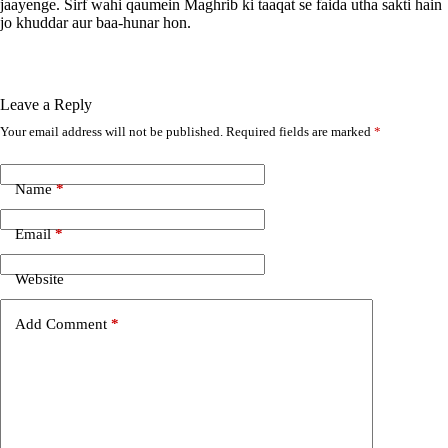
jaayenge. Sirf wahi qaumein Maghrib ki taaqat se faida utha sakti hain
jo khuddar aur baa-hunar hon.
Leave a Reply
Your email address will not be published.
Required fields are marked
*
A
l
t
e
Name
*
r
n
Email
*
a
t
i
Website
v
e
Add Comment
*
: