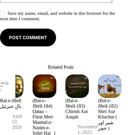
Save my name, email, and website in this browser for the
next time I comment.
POST COMMENT
Related Posts
Bal-e-Jibril
(Bal-e-
(Bal-e-
(Bal-e-
Jibril-184)
Jibril-183)
Jibril-182)
بالِ جبرئیل
Qataa –
Chionti Aur
Sher Aur
April
Fitrat Meri
Auqab
Khachar (
22,
Manind-e-
شیر اور
November
2026
Nasim-e-
خچر )
1, 2025
Sehri Hai (