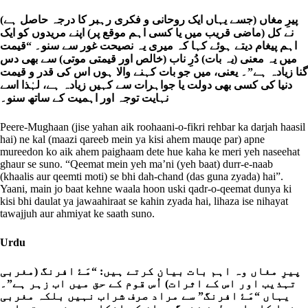
پیرِ مغاں (جسے یہاں ایک روحانی و فکری رہبر کا درجہ حاصل ہے)
نے کل (ماضی قریب میں یا کسی اہم موقع پر) اپنے مریدوں کو ایک
اہم پیغام دیتے ہوئے کہا کہ میری یہ نصیحت غور سے سنو۔ “قیمت
میں یہ معنی (یہ بات) دُرِ ناب (خالص اور قیمتی موتی) سے بھی دس
گنا زیادہ ہے”۔ یعنی، میں جو بات کہنے والا ہوں اس کی قدر و قیمت
دنیا کی کسی بھی دولت یا جواہرات سے کہیں زیادہ ہے، لہٰذا اسے
نہایت توجہ اور اہمیت کے ساتھ سنو۔
Peere-Mughaan (jise yahan aik roohaani-o-fikri rehbar ka darjah haasil
hai) ne kal (maazi qareeb mein ya kisi ahem mauqe par) apne
mureedon ko aik ahem paighaam dete hue kaha ke meri yeh naseehat
ghaur se suno. “Qeemat mein yeh ma’ni (yeh baat) durr-e-naab
(khaalis aur qeemti moti) se bhi dah-chand (das guna zyada) hai”.
Yaani, main jo baat kehne waala hoon uski qadr-o-qeemat dunya ki
kisi bhi daulat ya jawaahiraat se kahin zyada hai, lihaza ise nihayat
tawajjuh aur ahmiyat ke saath suno.
Urdu
پیرِ مغاں وہ اہم بات بیان کرتے ہیں: “مَۓ افرنگ (مغربی
تہذیب اور اس کے اثرات) اُس قوم کے حق میں اب زہر ہے”۔
یہاں “مَۓ افرنگ” سے مراد صرف شراب نہیں بلکہ مغربی