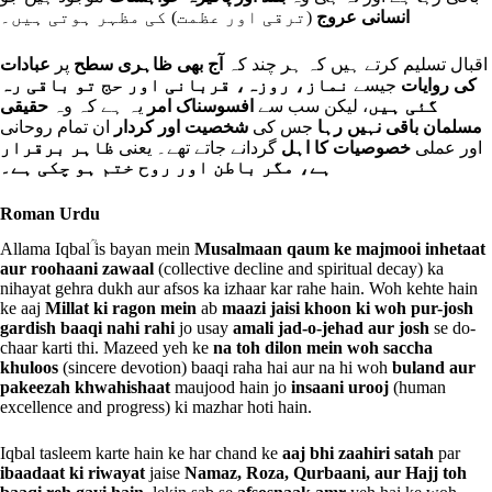
(ترقی اور عظمت) کی مظہر ہوتی ہیں۔
انسانی عروج
اقبال تسلیم کرتے ہیں کہ ہر چند کہ
آج بھی ظاہری سطح
پر
عبادات
کی روایات
جیسے
نماز، روزہ، قربانی اور حج تو باقی رہ
گئی ہیں
، لیکن سب سے
افسوسناک امر
یہ ہے کہ وہ
حقیقی
مسلمان باقی نہیں رہا
جس کی
شخصیت اور کردار
ان تمام روحانی
اور عملی
خصوصیات کا اہل
گردانے جاتے تھے۔ یعنی
ظاہر برقرار
ہے، مگر باطن اور روح ختم ہو چکی ہے۔
Roman Urdu
Allama Iqbalؒ is bayan mein
Musalmaan qaum ke majmooi inhetaat
aur roohaani zawaal
(collective decline and spiritual decay) ka
nihayat gehra dukh aur afsos ka izhaar kar rahe hain. Woh kehte hain
ke aaj
Millat ki ragon mein
ab
maazi jaisi khoon ki woh pur-josh
gardish baaqi nahi rahi
jo usay
amali jad-o-jehad aur josh
se do-
chaar karti thi. Mazeed yeh ke
na toh dilon mein woh saccha
khuloos
(sincere devotion) baaqi raha hai aur na hi woh
buland aur
pakeezah khwahishaat
maujood hain jo
insaani urooj
(human
excellence and progress) ki mazhar hoti hain.
Iqbal tasleem karte hain ke har chand ke
aaj bhi zaahiri satah
par
ibaadaat ki riwayat
jaise
Namaz, Roza, Qurbaani, aur Hajj toh