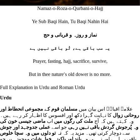
Namaz-o-Roza-o-Qurbani-o-Hajj
Ye Sub Baqi Hain, Tu Baqi Nahin Hai
نماز و روزہ و قربانی و حج
یہ سب باقی ہے، تُو باقی نہیں ہے
Prayer, fasting, hajj, sacrifice, survive,
But in thee natureʹs old dower is no more.
Full Explanation in Urdu and Roman Urdu
Urdu
علامہ اقبالؒ اس بیان میں
مسلمان قوم کے مجموعی انحطاط اور
روحانی زوال
کا نہایت گہرا دکھ اور افسوس کا اظہار کر رہے ہیں۔
وہ کہتے ہیں کہ آج
ملت کی رگوں میں
اب
ماضی جیسی خون کی
وہ پُرجوش گردش باقی نہیں رہی
جو اسے
عملی جدوجہد اور جوش
سے دوچار کرتی تھی۔ مزید یہ کہ
نہ تو دلوں میں وہ سچا خلوص
باقی رہا ہے اور نہ ہی وہ
بلند اور پاکیزہ خواہشات
موجود ہیں جو