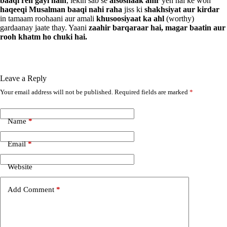
baaqi reh gayi hain
, lekin sab se
afsosnaak amr
yeh hai ke woh
haqeeqi Musalman baaqi nahi raha
jiss ki
shakhsiyat aur kirdar
in tamaam roohaani aur amali
khusoosiyaat ka ahl
(worthy)
gardaanay jaate thay. Yaani
zaahir barqaraar hai, magar baatin aur
rooh khatm ho chuki hai.
Leave a Reply
Your email address will not be published.
Required fields are marked
*
A
l
t
e
Name
*
r
n
Email
*
a
t
i
Website
v
e
Add Comment
*
: