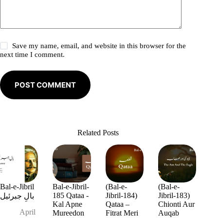
Save my name, email, and website in this browser for the
next time I comment.
POST COMMENT
Related Posts
Bal-e-Jibril
Bal-e-Jibril-
(Bal-e-
(Bal-e-
185 Qataa -
Jibril-184)
Jibril-183)
بالِ جبرئیل
Kal Apne
Qataa –
Chionti Aur
April
Mureedon
Fitrat Meri
Auqab