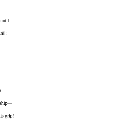
until
ill:
a
e ship—
ts grip!