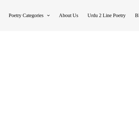
Poetry Categories
About Us
Urdu 2 Line Poetry
B