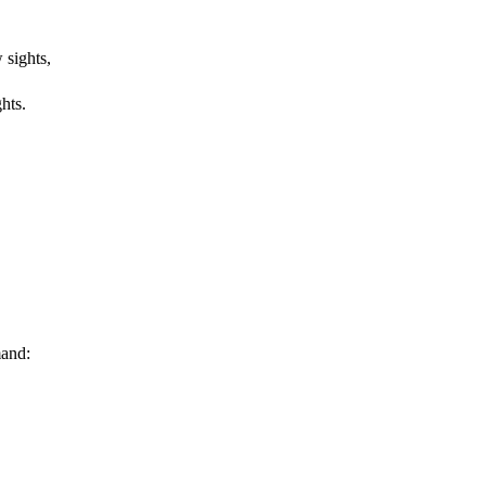
 sights,
hts.
mand: