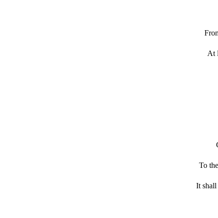
From
At 
To the
It shal