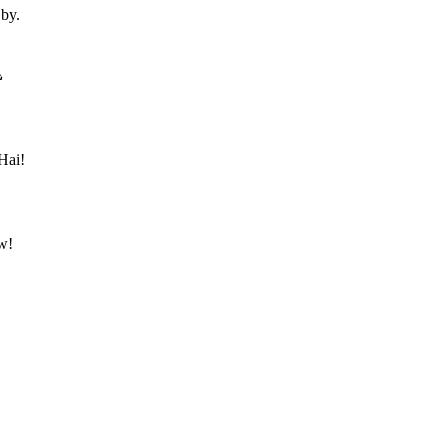
 by.
ش
Hai!
w!