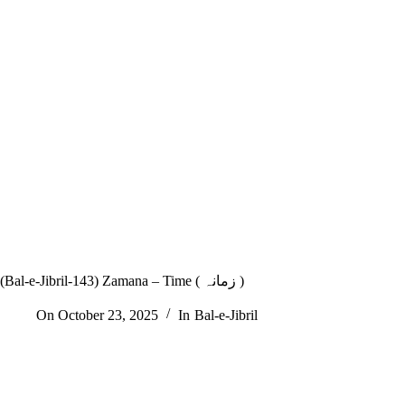
(Bal-e-Jibril-143) Zamana – Time ( زمانہ )
On
October 23, 2025
In
Bal-e-Jibril