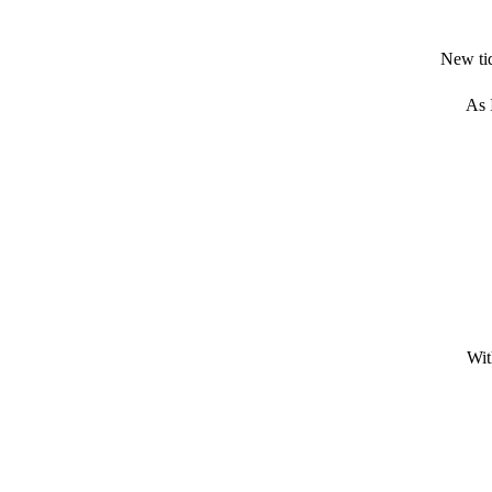
New tid
As 
With