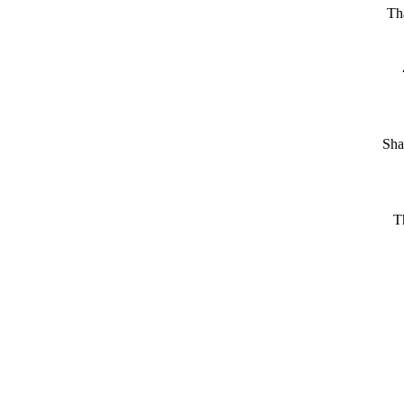
Tha
Sha
T