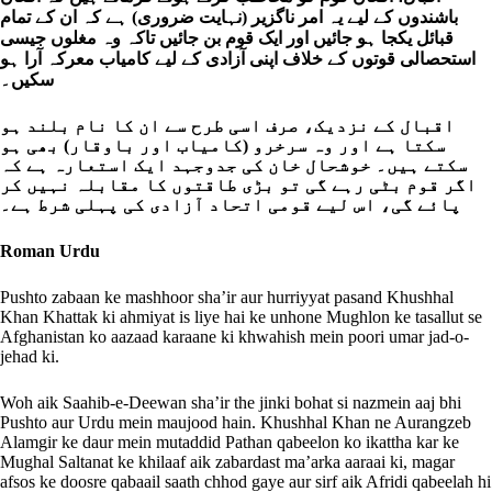
باشندوں کے لیے یہ امر ناگزیر (نہایت ضروری) ہے کہ ان کے تمام
قبائل یکجا ہو جائیں اور ایک قوم بن جائیں تاکہ وہ مغلوں جیسی
استحصالی قوتوں کے خلاف اپنی آزادی کے لیے کامیاب معرکہ آرا ہو
سکیں۔
اقبال کے نزدیک، صرف اسی طرح سے ان کا نام بلند ہو
سکتا ہے اور وہ سرخرو (کامیاب اور باوقار) بھی ہو
سکتے ہیں۔ خوشحال خان کی جدوجہد ایک استعارہ ہے کہ
اگر قوم بٹی رہے گی تو بڑی طاقتوں کا مقابلہ نہیں کر
پائے گی، اس لیے قومی اتحاد آزادی کی پہلی شرط ہے۔
Roman Urdu
Pushto zabaan ke mashhoor sha’ir aur hurriyyat pasand Khushhal
Khan Khattak ki ahmiyat is liye hai ke unhone Mughlon ke tasallut se
Afghanistan ko aazaad karaane ki khwahish mein poori umar jad-o-
jehad ki.
Woh aik Saahib-e-Deewan sha’ir the jinki bohat si nazmein aaj bhi
Pushto aur Urdu mein maujood hain. Khushhal Khan ne Aurangzeb
Alamgir ke daur mein mutaddid Pathan qabeelon ko ikattha kar ke
Mughal Saltanat ke khilaaf aik zabardast ma’arka aaraai ki, magar
afsos ke doosre qabaail saath chhod gaye aur sirf aik Afridi qabeelah hi