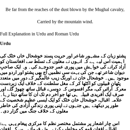
Be far from the reaches of the dust blown by the Mughal cavalry,
Carried by the mountain wind.
Full Explanation in Urdu and Roman Urdu
Urdu
پشتو زبان کے مشہور شاعر اور حریت پسند خوشحال خاں خٹک کی
اہمیت اس لیے ہے کہ انہوں نے مغلوں کے تسلط سے افغانستان کو
آزاد کرانے کی خواہش میں پوری عمر جدوجہد کی۔ وہ ایک صاحبِ
دیوان شاعر تھے جن کی بہت سی نظمیں آج بھی پشتو اور اردو میں
موجود ہیں۔ خوشحال خان نے اورنگ زیب عالمگیر کے دور میں متعدد
پٹھان قبیلوں کو اکٹھا کر کے مغل سلطنت کے خلاف ایک زبردست
معرکہ آرائی کی، مگر افسوس کہ دوسرے قبائل ساتھ چھوڑ گئے اور
صرف ایک آفریدی قبیلہ ہی تھا جو آخر دم تک ان کا ساتھ دیتا رہا۔
علامہ اقبال، خوشحال خان خٹک کو ایک ایسی عظیم شخصیت کے
طور پر دیکھتے ہیں جنہوں نے اپنی پوری زندگی آزادی کی خاطر
مغلوں کے خلاف جنگ میں گزار دی۔
اس چار اشعار پر مشتمل مختصر نظم کا مرکزی پیغام یہی ہے:
اقبال، افغان قوم کو مخاطب کرتے ہوئے فرماتے ہیں کہ افغان