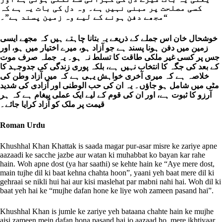
کسی مصلحت پر مبنی نہیں ہے۔ وہ دل کی بات یہ ہے کہ
“مجھے دفن ہونے کے لیے وہ زمین پسند ہے”۔
خوشحال خان اس جملے کے ذریعے یہ بتانا چاہتے ہیں کہ مجھے ایسی
زمین میں دفن ہونا پسند ہے جو آزاد ہو، میرے اختیار میں ہو، اور
جس پر کسی غیر ملکی طاقت کا تسلط نہ ہو۔ یہ جملہ صرف موت
کے بعد کی جگہ کا انتخاب نہیں ہے، بلکہ پوری زندگی کی جدوجہد کا
خلاصہ ہے کہ میری آخری خواہش یہی ہے کہ میں آزاد وطن کی
مٹی میں شامل ہو جاؤں۔ یہ ان کی حب الوطنی اور آزادی کی شدید
آرزو کا ثبوت ہے، اور ان کی قوم کے لیے ایک عملی پیغام ہے کہ ہر
قیمت پر ملک کو آزاد کرایا جائے۔
Roman Urdu
Khushhal Khan Khattak is saada magar pur-asar misre ke zariye apne
aazaadi ke sacche jazbe aur watan ki muhabbat ko bayan kar rahe
hain. Woh apne dost (ya har saathi) se kehte hain ke “Aye mere dost,
main tujhe dil ki baat kehna chahta hoon”, yaani yeh baat mere dil ki
gehraai se nikli hui hai aur kisi maslehat par mabni nahi hai. Woh dil ki
baat yeh hai ke “mujhe dafan hone ke liye woh zameen pasand hai”.
Khushhal Khan is jumle ke zariye yeh bataana chahte hain ke mujhe
aisi zameen mein dafan hona pasand hai jo aazaad ho, mere ikhtiyaar