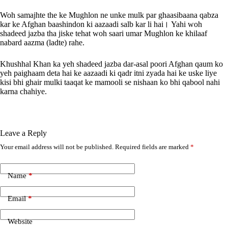
Woh samajhte the ke Mughlon ne unke mulk par ghaasibaana qabza
kar ke Afghan baashindon ki aazaadi salb kar li hai। Yahi woh
shadeed jazba tha jiske tehat woh saari umar Mughlon ke khilaaf
nabard aazma (ladte) rahe.
Khushhal Khan ka yeh shadeed jazba dar-asal poori Afghan qaum ko
yeh paighaam deta hai ke aazaadi ki qadr itni zyada hai ke uske liye
kisi bhi ghair mulki taaqat ke mamooli se nishaan ko bhi qabool nahi
karna chahiye.
Leave a Reply
Your email address will not be published.
Required fields are marked
*
A
l
t
e
Name
*
r
n
Email
*
a
t
i
Website