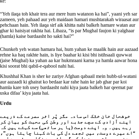
ke:
“Yeh ilaqa toh khair tera aur mere hum watanon ka hai”, yaani yeh sar
zameen, yeh pahaad aur yeh maidaan hamari mushtarakah wiraasat aur
pehchaan hain. Yeh ilaqa sirf aik khitta nahi balkeh hamare watan aur
ghar ki haisiyat rakhta hai. Lihaza, “is par Mughal faujon ki yalghaar
(hamla) kaise bardaasht ho sakti hai?”
Chunkeh yeh watan hamara hai, hum yahan ke maalik hain aur aazaad
rehne ka haq rakhte hain, is liye baahar ki kisi bhi istihsaali quwwat
(jaise Mughal) ka yahan aa kar hukmraani karna ya hamla aawar hona
kisi soorat bhi qabil-e-qabool nahi hai.
Khushhal Khan is sher ke zariye Afghan qabaail mein hubb-ul-watani
aur aazaadi ki ghairat ko bedaar kar rahe hain ke jab ghar par koi
hamla kare toh usey bardaasht nahi kiya jaata balkeh har qeemat par
uska difaa’ kiya jaata hai.
Urdu
خوشحال خان خٹک اس سادہ مگر پُر اثر مصرعے کے ذریعے
اپنے آزادی کے سچے جذبے اور وطن کی محبت کو بیان کر
رہے ہیں۔ وہ اپنے دوست (یا ہر ساتھی) سے کہتے ہیں کہ
“اے میرے دوست، میں تجھے دل کی بات کہنا چاہتا ہوں”،
یعنی یہ بات میرے دل کی گہرائی سے نکلی ہوئی ہے اور