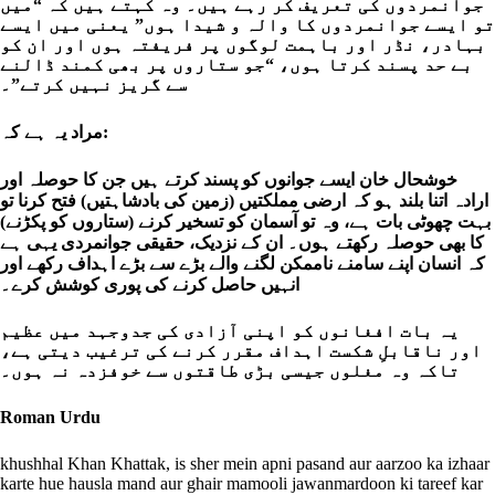
جوانمردوں کی تعریف کر رہے ہیں۔ وہ کہتے ہیں کہ “میں
تو ایسے جوانمردوں کا والہ و شیدا ہوں” یعنی میں ایسے
بہادر، نڈر اور باہمت لوگوں پر فریفتہ ہوں اور ان کو
بے حد پسند کرتا ہوں، “جو ستاروں پر بھی کمند ڈالنے
سے گریز نہیں کرتے”۔
مراد یہ ہے کہ:
خوشحال خان ایسے جوانوں کو پسند کرتے ہیں جن کا حوصلہ اور
ارادہ اتنا بلند ہو کہ ارضی مملکتیں (زمین کی بادشاہتیں) فتح کرنا تو
بہت چھوٹی بات ہے، وہ تو آسمان کو تسخیر کرنے (ستاروں کو پکڑنے)
کا بھی حوصلہ رکھتے ہوں۔ ان کے نزدیک، حقیقی جوانمردی یہی ہے
کہ انسان اپنے سامنے ناممکن لگنے والے بڑے سے بڑے اہداف رکھے اور
انہیں حاصل کرنے کی پوری کوشش کرے۔
یہ بات افغانوں کو اپنی آزادی کی جدوجہد میں عظیم
اور ناقابلِ شکست اہداف مقرر کرنے کی ترغیب دیتی ہے،
تاکہ وہ مغلوں جیسی بڑی طاقتوں سے خوفزدہ نہ ہوں۔
Roman Urdu
khushhal Khan Khattak, is sher mein apni pasand aur aarzoo ka izhaar
karte hue hausla mand aur ghair mamooli jawanmardoon ki tareef kar