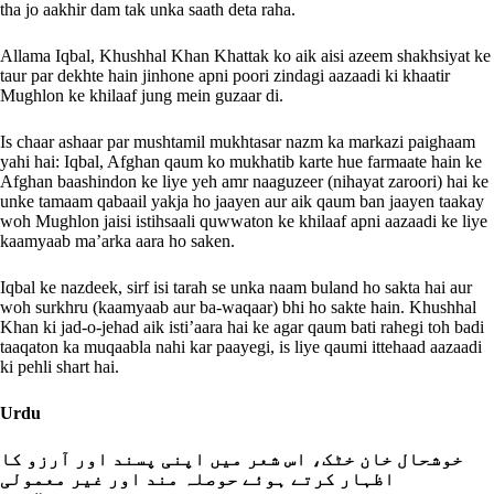
tha jo aakhir dam tak unka saath deta raha.
Allama Iqbal, Khushhal Khan Khattak ko aik aisi azeem shakhsiyat ke
taur par dekhte hain jinhone apni poori zindagi aazaadi ki khaatir
Mughlon ke khilaaf jung mein guzaar di.
Is chaar ashaar par mushtamil mukhtasar nazm ka markazi paighaam
yahi hai: Iqbal, Afghan qaum ko mukhatib karte hue farmaate hain ke
Afghan baashindon ke liye yeh amr naaguzeer (nihayat zaroori) hai ke
unke tamaam qabaail yakja ho jaayen aur aik qaum ban jaayen taakay
woh Mughlon jaisi istihsaali quwwaton ke khilaaf apni aazaadi ke liye
kaamyaab ma’arka aara ho saken.
Iqbal ke nazdeek, sirf isi tarah se unka naam buland ho sakta hai aur
woh surkhru (kaamyaab aur ba-waqaar) bhi ho sakte hain. Khushhal
Khan ki jad-o-jehad aik isti’aara hai ke agar qaum bati rahegi toh badi
taaqaton ka muqaabla nahi kar paayegi, is liye qaumi ittehaad aazaadi
ki pehli shart hai.
Urdu
خوشحال خان خٹک، اس شعر میں اپنی پسند اور آرزو کا
اظہار کرتے ہوئے حوصلہ مند اور غیر معمولی