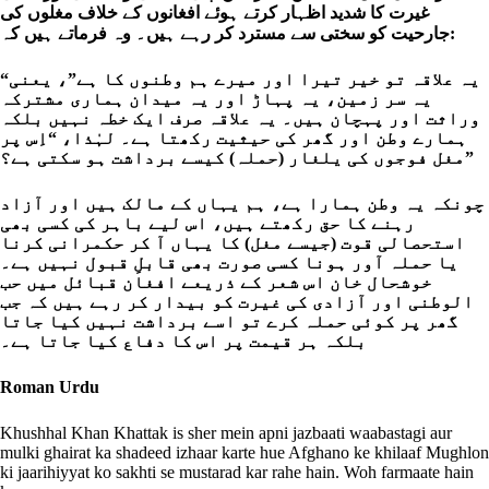
غیرت کا شدید اظہار کرتے ہوئے افغانوں کے خلاف مغلوں کی
جارحیت کو سختی سے مسترد کر رہے ہیں۔ وہ فرماتے ہیں کہ:
“یہ علاقہ تو خیر تیرا اور میرے ہم وطنوں کا ہے”، یعنی
یہ سر زمین، یہ پہاڑ اور یہ میدان ہماری مشترکہ
وراثت اور پہچان ہیں۔ یہ علاقہ صرف ایک خطہ نہیں بلکہ
ہمارے وطن اور گھر کی حیثیت رکھتا ہے۔ لہٰذا، “اِس پر
مغل فوجوں کی یلغار (حملہ) کیسے برداشت ہو سکتی ہے؟”
چونکہ یہ وطن ہمارا ہے، ہم یہاں کے مالک ہیں اور آزاد
رہنے کا حق رکھتے ہیں، اس لیے باہر کی کسی بھی
استحصالی قوت (جیسے مغل) کا یہاں آ کر حکمرانی کرنا
یا حملہ آور ہونا کسی صورت بھی قابلِ قبول نہیں ہے۔
خوشحال خان اس شعر کے ذریعے افغان قبائل میں حب
الوطنی اور آزادی کی غیرت کو بیدار کر رہے ہیں کہ جب
گھر پر کوئی حملہ کرے تو اسے برداشت نہیں کیا جاتا
بلکہ ہر قیمت پر اس کا دفاع کیا جاتا ہے۔
Roman Urdu
Khushhal Khan Khattak is sher mein apni jazbaati waabastagi aur
mulki ghairat ka shadeed izhaar karte hue Afghano ke khilaaf Mughlon
ki jaarihiyyat ko sakhti se mustarad kar rahe hain. Woh farmaate hain