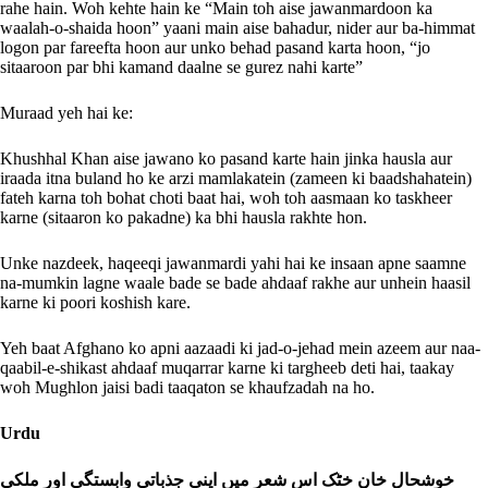
rahe hain. Woh kehte hain ke “Main toh aise jawanmardoon ka
waalah-o-shaida hoon” yaani main aise bahadur, nider aur ba-himmat
logon par fareefta hoon aur unko behad pasand karta hoon, “jo
sitaaroon par bhi kamand daalne se gurez nahi karte”
Muraad yeh hai ke:
Khushhal Khan aise jawano ko pasand karte hain jinka hausla aur
iraada itna buland ho ke arzi mamlakatein (zameen ki baadshahatein)
fateh karna toh bohat choti baat hai, woh toh aasmaan ko taskheer
karne (sitaaron ko pakadne) ka bhi hausla rakhte hon.
Unke nazdeek, haqeeqi jawanmardi yahi hai ke insaan apne saamne
na-mumkin lagne waale bade se bade ahdaaf rakhe aur unhein haasil
karne ki poori koshish kare.
Yeh baat Afghano ko apni aazaadi ki jad-o-jehad mein azeem aur naa-
qaabil-e-shikast ahdaaf muqarrar karne ki targheeb deti hai, taakay
woh Mughlon jaisi badi taaqaton se khaufzadah na ho.
Urdu
خوشحال خان خٹک اس شعر میں اپنی جذباتی وابستگی اور ملکی