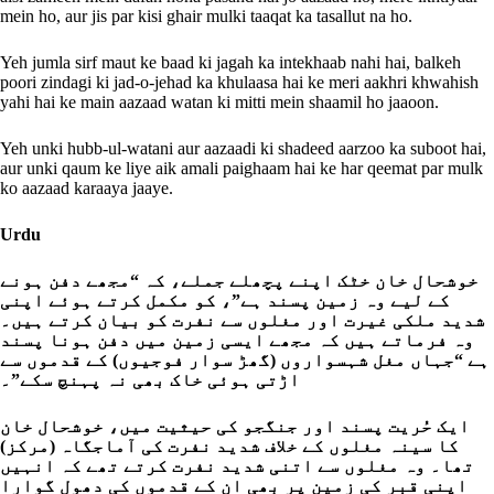
mein ho, aur jis par kisi ghair mulki taaqat ka tasallut na ho.
Yeh jumla sirf maut ke baad ki jagah ka intekhaab nahi hai, balkeh
poori zindagi ki jad-o-jehad ka khulaasa hai ke meri aakhri khwahish
yahi hai ke main aazaad watan ki mitti mein shaamil ho jaaoon.
Yeh unki hubb-ul-watani aur aazaadi ki shadeed aarzoo ka suboot hai,
aur unki qaum ke liye aik amali paighaam hai ke har qeemat par mulk
ko aazaad karaaya jaaye.
Urdu
خوشحال خان خٹک اپنے پچھلے جملے، کہ “مجھے دفن ہونے
کے لیے وہ زمین پسند ہے”، کو مکمل کرتے ہوئے اپنی
شدید ملکی غیرت اور مغلوں سے نفرت کو بیان کرتے ہیں۔
وہ فرماتے ہیں کہ مجھے ایسی زمین میں دفن ہونا پسند
ہے “جہاں مغل شہسواروں (گھڑ سوار فوجیوں) کے قدموں سے
اڑتی ہوئی خاک بھی نہ پہنچ سکے”۔
ایک حُریت پسند اور جنگجو کی حیثیت میں، خوشحال خان
کا سینہ مغلوں کے خلاف شدید نفرت کی آماجگاہ (مرکز)
تھا۔ وہ مغلوں سے اتنی شدید نفرت کرتے تھے کہ انہیں
اپنی قبر کی زمین پر بھی ان کے قدموں کی دھول گوارا