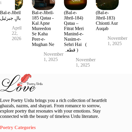
Bal-e-Jibril
Bal-e-Jibril-
(Bal-e-
(Bal-e-
185 Qataa -
Jibril-184)
Jibril-183)
بالِ جبرئیل
Kal Apne
Qataa –
Chionti Aur
April
Mureedon
Fitrat Meri
Auqab
22,
Se Kaha
Manind-e-
November
2026
Peer-e-
Nasim-e-
1, 2025
Mughan Ne
Sehri Hai (
قطعہ )
November
1, 2025
November
1, 2025
Love Poetry Urdu brings you a rich collection of heartfelt
ghazals, nazms, and shayari. From romance to sorrow,
explore poetry that resonates with your emotions. Stay
connected with the beauty of timeless Urdu literature.
Poetry Categories