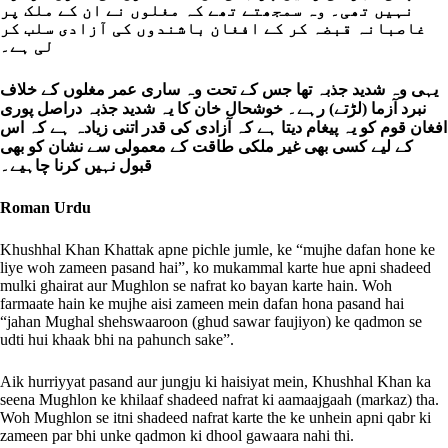
نہیں تھی۔ وہ سمجھتے تھے کہ مغلوں نے ان کے ملک پر
غاصبانہ قبضہ کر کے افغان باشندوں کی آزادی سلب کر
لی ہے۔
یہی وہ شدید جذبہ تھا جس کے تحت وہ ساری عمر مغلوں کے خلاف
نبرد آزما (لڑتے) رہے۔ خوشحال خان کا یہ شدید جذبہ دراصل پوری
افغان قوم کو یہ پیغام دیتا ہے کہ آزادی کی قدر اتنی زیادہ ہے کہ اس
کے لیے کسی بھی غیر ملکی طاقت کے معمولی سے نشان کو بھی
قبول نہیں کرنا چاہیے۔
Roman Urdu
Khushhal Khan Khattak apne pichle jumle, ke “mujhe dafan hone ke
liye woh zameen pasand hai”, ko mukammal karte hue apni shadeed
mulki ghairat aur Mughlon se nafrat ko bayan karte hain. Woh
farmaate hain ke mujhe aisi zameen mein dafan hona pasand hai
“jahan Mughal shehswaaroon (ghud sawar faujiyon) ke qadmon se
udti hui khaak bhi na pahunch sake”.
Aik hurriyyat pasand aur jungju ki haisiyat mein, Khushhal Khan ka
seena Mughlon ke khilaaf shadeed nafrat ki aamaajgaah (markaz) tha.
Woh Mughlon se itni shadeed nafrat karte the ke unhein apni qabr ki
zameen par bhi unke qadmon ki dhool gawaara nahi thi.