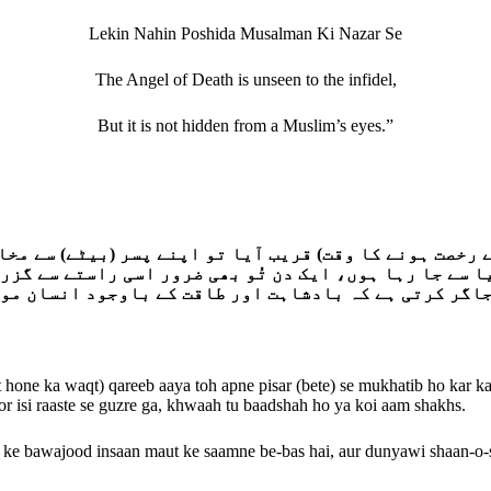
Lekin Nahin Poshida Musalman Ki Nazar Se
The Angel of Death is unseen to the infidel,
But it is not hidden from a Muslim’s eyes.”
رخصت ہونے کا وقت) قریب آیا تو اپنے پسر (بیٹے) سے مخاطب
ا سے جا رہا ہوں، ایک دن تُو بھی ضرور اسی راستے سے گزر
اگر کرتی ہے کہ بادشاہت اور طاقت کے باوجود انسان موت
ne ka waqt) qareeb aaya toh apne pisar (bete) se mukhatib ho kar kaha 
roor isi raaste se guzre ga, khwaah tu baadshah ho ya koi aam shakhs.
at ke bawajood insaan maut ke saamne be-bas hai, aur dunyawi shaan-o-s