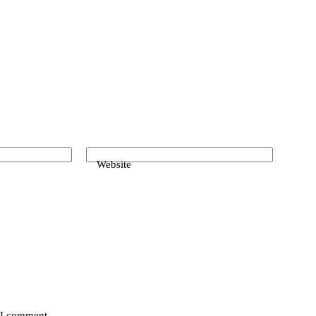
Website
e I comment.