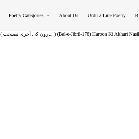
Poetry Categories
About Us
Urdu 2 Line Poetry
B