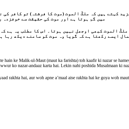
د کہتے ہیں کہ ملکُ الموت (موت کا فرشتہ) تو کافر کی 
میں گم ہوتا ہے اور موت کی حقیقت سے خوفزدہ رہتا ہے، اس لیے وہ آخرت کے تصور کو نظرانداز کرتا ہے۔
لکُ الموت کبھی اوجھل نہیں ہوتا۔ اس کا مطلب یہ ہے کہ 
ال ایسے رکھتا ہے کہ گویا وہ موت کو سامنے دیکھ رہا ہے
 hain ke Malik-ul-Maut (maut ka farishta) toh kaafir ki nazar se hame
asawwur ko nazar-andaaz karta hai. Lekin nahi poshida Musalmaan ki na
ad rakhta hai, aur woh apne a’maal aise rakhta hai ke goya woh maut 