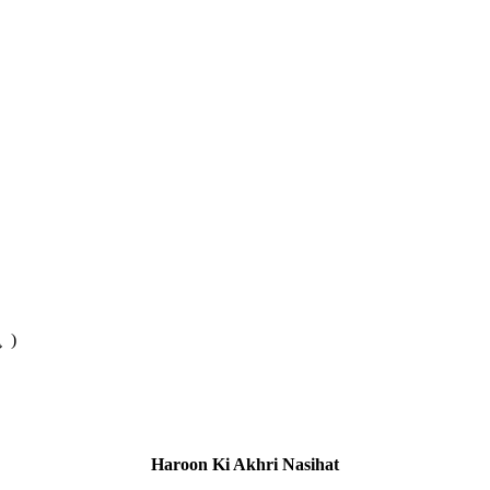
(Bal-e-Jibril-178) Haroon Ki Akhari Nasihat ( ہارون کی آخری نصیحت )
Haroon Ki Akhri Nasihat