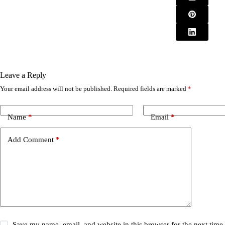
Leave a Reply
Your email address will not be published.
Required fields are marked
*
A
l
t
e
Name
*
Email
*
r
n
Add Comment
*
a
t
i
v
e
:
Save my name, email, and website in this browser for the next tim