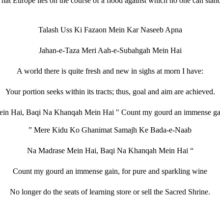
hat Europe lies on the course of a flood against which no one can stan
Talash Uss Ki Fazaon Mein Kar Naseeb Apna
Jahan-e-Taza Meri Aah-e-Subahgah Mein Hai
A world there is quite fresh and new in sighs at morn I have:
Your portion seeks within its tracts; thus, goal and aim are achieved.
” Mere Kidu Ko Ghanimat Samajh Ke Bada-e-Naab
Na Madrase Mein Hai, Baqi Na Khanqah Mein Hai “
Count my gourd an immense gain, for pure and sparkling wine
No longer do the seats of learning store or sell the Sacred Shrine.