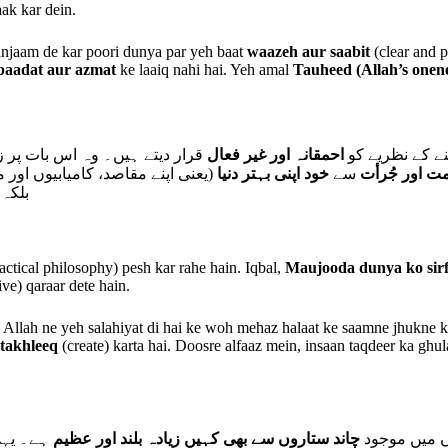
aak kar dein.
anjaam de kar poori dunya par yeh baat
waazeh aur saabit
(clear and p
baadat aur azmat
ke laaiq nahi hai. Yeh amal
Tauheed (Allah’s onene
 کے نظریے کو
احمقانہ اور غیر فعال
قرار دیتے ہیں۔ وہ اس بات پر ز
ت اور جُرأت
سے
خود اپنی بہتر دنیا
یعنی اپنے مقاصد، کامیابیوں اور م
بلکہ
actical philosophy) pesh kar rahe hain. Iqbal,
Maujooda dunya ko sirf
ive) qaraar dete hain.
Allah ne yeh salahiyat di hai ke woh mehaz halaat ke saamne jhukne 
takhleeq
(create) karta hai. Doosre alfaaz mein, insaan taqdeer ka gh
 میں موجود
چاند ستاروں سے بھی کہیں زیادہ بلند اور عظیم
ہے۔ یہی