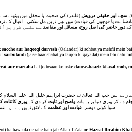
یک
سچے اور حقیقی درویش
قلندر) کی صحبت یا محفل میں بیٹھنے سے 
دشاہت یا فوجوں کی قیادت) میں بھی نہیں مل سکتی۔ اقبال کے نز
کے
دورِ حاضر کی اصل روح، مسائل اور مقاصد
سے مکمل طور پر آگ
ik
sacche aur haqeeqi darvesh
(Qalandar) ki sohbat ya mehfil mein bai
ur
sarbulandi
(jaise baadshahat ya faujon ki qayadat) mein bhi nahi mil
erat aur martaba
hai jo insaan ko uske
daur-e-haazir ki asal rooh, 
ے رہے ہیں جب اللہ تعالیٰ نے حضرت ابراہیم خلیل اللہ علیہ السلام ک
م دے کر پوری دنیا پر یہ بات
واضح اور ثابت
کر دی کہ
پوری کائنات کا 
سوا کوئی دوسرا
عبادت اور عظمت
کے لائق نہیں ہے۔ یہ ع
ent) ka hawaala de rahe hain jab Allah Ta’ala ne
Hazrat Ibrahim Khali