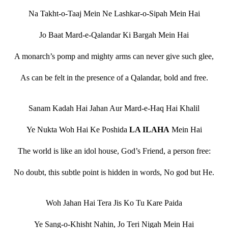
Na Takht-o-Taaj Mein Ne Lashkar-o-Sipah Mein Hai
Jo Baat Mard-e-Qalandar Ki Bargah Mein Hai
A monarch’s pomp and mighty arms can never give such glee,
As can be felt in the presence of a Qalandar, bold and free.
Sanam Kadah Hai Jahan Aur Mard-e-Haq Hai Khalil
Ye Nukta Woh Hai Ke Poshida
LA ILAHA
Mein Hai
The world is like an idol house, God’s Friend, a person free:
No doubt, this subtle point is hidden in words, No god but He.
Woh Jahan Hai Tera Jis Ko Tu Kare Paida
Ye Sang-o-Khisht Nahin, Jo Teri Nigah Mein Hai