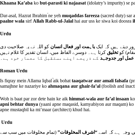
Khaana Ka’aba
ko
but-parasti ki najaasat
(idolatry’s impurity) se p
Dar-asal, Hazrat Ibrahimؑ ne yeh
muqaddas fareeza
(sacred duty) sar 
paalne wala
sirf
Allah Rabb-ul-Jalal
hai aur uss ke siwa koi doosra
i
Urdu
ور دیتے ہیں کہ ایک
باہمت اور فعال انسان
کو اللہ نے یہ صلاحیت دی
(قام) کو
تخلیق
کرتا ہے۔ دوسرے الفاظ میں، انسان تقدیر کا غلام نہیں
عمل اور جدوجہد
کے ذریعے اپنے مستقبل کا معمار خود ہے۔
Roman Urdu
Is fiqray mein Allama Iqbalؒ aik bohat
taaqatwar aur amali falsafa
(pr
samajhne ke nazariye ko
ahmaqana aur ghair-fa’al
(foolish and inact
Woh is baat par zor dete hain ke aik
himmat-wala aur fa’al insaan
ko 
apni behtar dunya
(yaani apne maqasid, kamyabiyon aur maqam) ko
apne mustaqbil ka mi’maar (architect) khud hai.
Urdu
 وجہ ہے کہ اسے
“اشرف المخلوقات”
(تمام مخلوقات میں سب سے