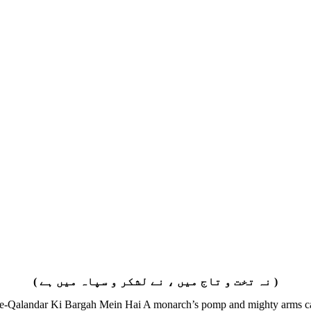
( نہ تخت و تاج میں ، نے لشکر و سپاہ میں ہے )