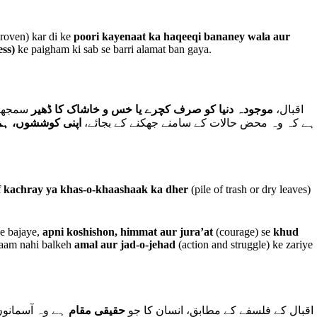
roven) kar di ke
poori kayenaat ka haqeeqi bananey wala aur
ss)
ke paigham ki sab se barri alamat ban gaya.
اقبال،
موجودہ دنیا کو صرف کچرے یا خس و خاشاک کا ڈھیر
سمجھنے
ہے کہ وہ محض حالات کے سامنے جھکنے کے بجائے،
اپنی کوششوں، ہم
 kachray ya khas-o-khaashaak ka dher
(pile of trash or dry leaves)
ke bajaye,
apni koshishon, himmat aur jura’at
(courage) se
khud
ulaam nahi balkeh
amal aur jad-o-jehad
(action and struggle) ke zariye
اقبال کے فلسفے کے مطابق، انسان کا جو
حقیقی مقام
ہے وہ آسمانوں