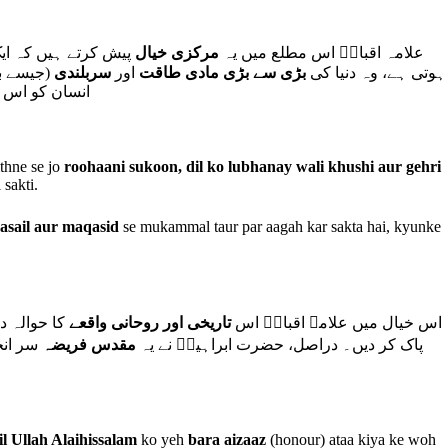
علامہ اقبالؒ اس مطلع میں یہ
مرکزی خیال
پیش کرتے ہیں کہ ا
ہوتی ہے، وہ دنیا کی
بڑی سے بڑی مادی طاقت
اور
سربلندی
جیسے با
انسان کو اس 
thne se jo
roohaani sukoon, dil ko lubhanay wali khushi aur gehri
 sakti.
masail aur maqasid
se mukammal taur par aagah kar sakta hai, kyunke
اس خیال میں علامہ اقبالؒ اس
تاریخی اور روحانی واقعے
کا حوالہ د
پاک کر دیں۔ دراصل، حضرت ابراہیمؑ نے یہ
مقدس فریضہ
سر انجا
l Ullah Alaihissalam
ko yeh
bara aizaaz
(honour) ataa kiya ke woh