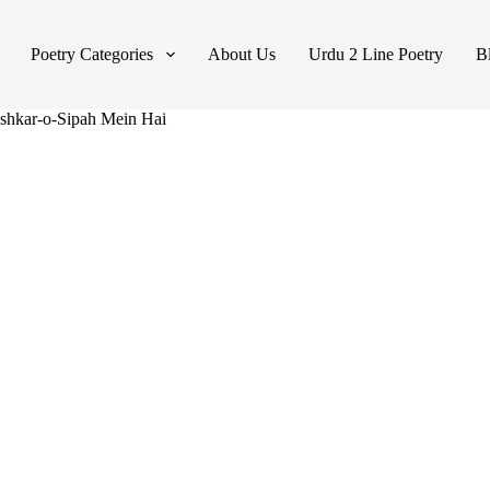
Poetry Categories
About Us
Urdu 2 Line Poetry
B