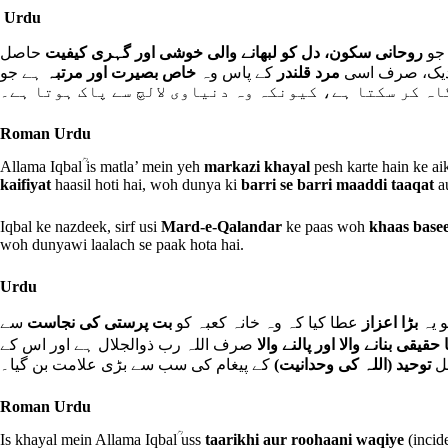
Urdu
(جو
روحانی سکون، دل کو لبھانے والی خوشی اور گہری کیفیت
حاصل
(دیک، صرف اسی
مرد قلندر
کے پاس وہ
خاص بصیرت اور مرتبہ
ہے جو
اہ کر سکتا ہے، کیونکہ وہ دنیاوی لالچ سے پاک ہوتا ہے۔
Roman Urdu
Allama Iqbalؒ is matla’ mein yeh
markazi khayal
pesh karte hain ke a
kaifiyat
haasil hoti hai, woh dunya ki
barri se barri maaddi taaqat
a
Iqbal ke nazdeek, sirf usi
Mard-e-Qalandar
ke paas woh
khaas base
woh dunyawi laalach se paak hota hai.
Urdu
و یہ
بڑا اعزاز
عطا کیا کہ وہ خانہ کعبہ کو
بت پرستی کی نجاست
سے
حقیقی بنانے والا اور پالنے والا
صرف اللہ رب ذوالجلال ہے اور اس کے
مل
توحید (اللہ کی وحدانیت)
کے پیغام کی سب سے بڑی علامت بن گیا۔
Roman Urdu
Is khayal mein Allama Iqbalؒ uss
taarikhi aur roohaani waqiye
(incid