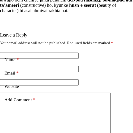
ta’ameeri
(constructive) ho, kyunke
husn-e-seerat
(beauty of
character) hi asal ahmiyat rakhta hai.
Leave a Reply
Your email address will not be published.
Required fields are marked
*
A
l
t
e
Name
*
r
n
Email
*
a
t
i
Website
v
e
Add Comment
*
: