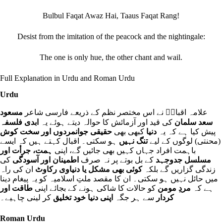
Bulbul Faqat Awaz Hai, Taaus Faqat Rang!
Desist from the imitation of the peacock and the nightingale:
The one is only hue, the other chant and wail.
Full Explanation in Urdu and Roman Urdu
Urdu
علامہ اقبالؒ نے اس مختصر نظم کے ذریعے فارسی شاعر
مسعود
سعد سلمان
کی قید اور آزمائش کا حوالہ دیتے ہوئے یہ
ابدی فلسفہ
پیش کیا ہے کہ یہ
دنیا
کبھی بھی
حقیقی جوانمردوں اور سخت کوش
(محنتی) لوگوں کے لیے
تنگ نہیں
ہو سکتی۔ اقبال کہتے ہیں کہ ایسے
باہمت افراد جہاں کہیں بھی جائیں گے، اپنی
ہمت، جرأت اور
مسلسل جدوجہد
کے بل بوتے پر نہ صرف
اطمینان اور آسودگی
کی
زندگی گزاریں گے بلکہ
کوئی بھی مشکل یا دنیاوی رکاوٹ
ان کی راہ
میں حائل نہیں ہو سکتی۔ ان کا مقصد ملتِ اسلامیہ کو یہ پیغام دینا
ہے کہ
مردِ مومن
کو حالات کا شاکی ہونے کے بجائے اپنی
طاقت اور
کردار
سے ہر جگہ
اپنی دنیا خود تخلیق
کر لینی چاہیے۔
Roman Urdu