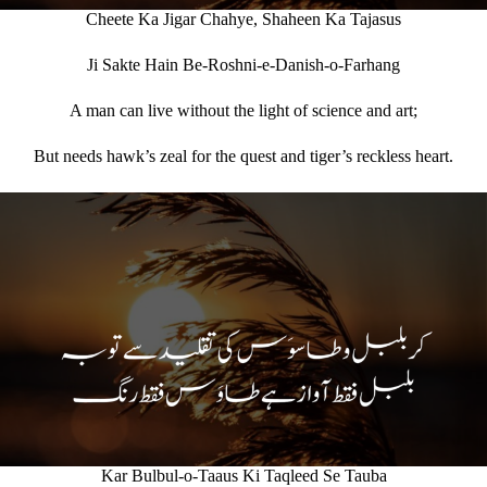
Cheete Ka Jigar Chahye, Shaheen Ka Tajasus
Ji Sakte Hain Be-Roshni-e-Danish-o-Farhang
A man can live without the light of science and art;
But needs hawk’s zeal for the quest and tiger’s reckless heart.
Kar Bulbul-o-Taaus Ki Taqleed Se Tauba