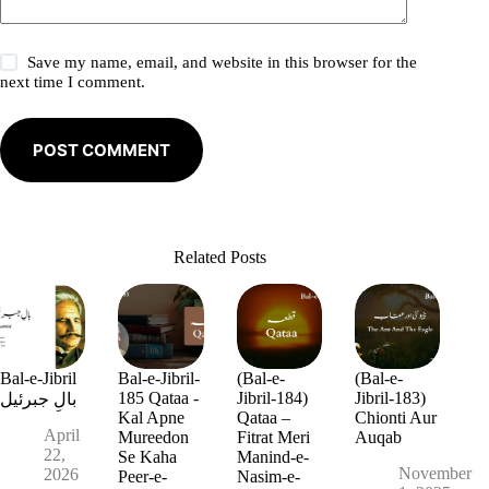
Save my name, email, and website in this browser for the
next time I comment.
POST COMMENT
Related Posts
Bal-e-Jibril
Bal-e-Jibril-
(Bal-e-
(Bal-e-
185 Qataa -
Jibril-184)
Jibril-183)
بالِ جبرئیل
Kal Apne
Qataa –
Chionti Aur
April
Mureedon
Fitrat Meri
Auqab
22,
Se Kaha
Manind-e-
November
2026
Peer-e-
Nasim-e-