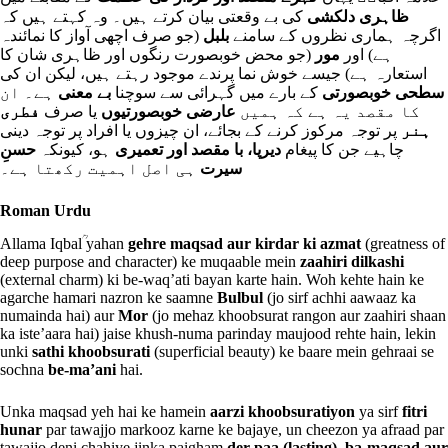
ظاہری دلکشی
کی بے وقعتی بیان کرتے ہیں۔ وہ کہتے ہیں کہ
اگرچہ ہماری نظروں کے سامنے
بلبل
(جو صرف اچھی آواز کا نمائندہ
ہے) اور
مور
(جو محض خوبصورت رنگوں اور ظاہری شان کا
استعارہ ہے) جیسے خوش نما پرندے موجود رہتے ہیں، لیکن ان کی
سطحی خوبصورتی
کے بارے میں گہرائی سے سوچنا
بے معنی
ہے۔ ان
کا مقصد یہ ہے کہ ہمیں
عارضی خوبصورتیوں
یا صرف
فطری
ہنر
پر توجہ مرکوز کرنے کے بجائے، ان چیزوں یا افراد پر توجہ دینی
چاہیے جن کا پیغام
دیرپا، با مقصد اور تعمیری
ہو، کیونکہ
حسنِ
سیرت
ہی اصل اہمیت رکھتا ہے۔
Roman Urdu
Allama Iqbalؒ yahan
gehre maqsad aur kirdar ki azmat
(greatness of
deep purpose and character) ke muqaable mein
zaahiri dilkashi
(external charm) ki be-waq’ati bayan karte hain. Woh kehte hain ke
agarche hamari nazron ke saamne
Bulbul
(jo sirf achhi aawaaz ka
numainda hai) aur
Mor
(jo mehaz khoobsurat rangon aur zaahiri shaan
ka iste’aara hai) jaise khush-numa parinday maujood rehte hain, lekin
unki
sathi khoobsurati
(superficial beauty) ke baare mein gehraai se
sochna
be-ma’ani
hai.
Unka maqsad yeh hai ke hamein
aarzi khoobsuratiyon
ya sirf
fitri
hunar
par tawajjo markooz karne ke bajaye, un cheezon ya afraad par
tawajjo deni chahiye jinka paigham
der-paa (lasting), ba-maqsad aur