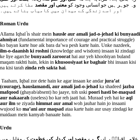
وہ جوہر ہیں جو انسانی وجود کو
معنی اور مقصد
عطا کرتے ہیں
اور اسے زندگی کے میدان میں کامیاب بناتے ہیں۔
Roman Urdu
Allama Iqbalؒ is shair mein
hausle aur amali jad-o-jehad ki bunyaadi
ahmiyat
(fundamental importance of courage and practical struggle)
ko bayan karte hue aik bara da’wa pesh karte hain. Unke nazdeek,
ilm-o-daanish ki roshni
(knowledge and wisdom) insaan ki zindagi
ke liye agarche
bunyaadi zaroorat
hai aur yeh khoobiyan buland
maqam rakhti hain, lekin in
khusoosiyaat ke baghair
bhi insaan kisi
na kisi tarah
zinda reh sakta hai
.
Taaham, Iqbal zor dete hain ke agar insaan ke andar
jura’at
(courage), hauslamandi, aur amali jad-o-jehad
ka shadeed
jazba
mafqood
(ghayab/absent) ho jaaye, toh uski
poori hasti be-maqsad
aur nakaarah
(useless) ho kar reh jaati hai. Muraad yeh hai ke
aql
aur ilm
se ziyada
himmat aur amal
woh jauhar hain jo insaani
wujood ko
ma’ani aur maqsad
ataa karte hain aur usay zindagi ke
maidaan mein kamyab banaate hain.
Urdu
علامہ اقبالؒ یہاں
گہرے مقصد اور کردار کی عظمت
کے مقابلے میں