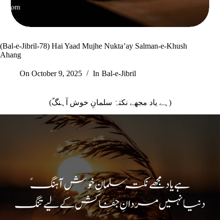
(Bal-e-Jibril-78) Hai Yaad Mujhe Nukta’ay Salman-e-Khush
Ahang
On
October 9, 2025
In
Bal-e-Jibril
(ہے یاد مجھے نکتہَ سلمانِ خوش آہنگً)