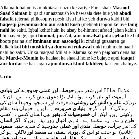
Allama Iqbalؒ ne iss mukhtasar nazm ke zariye Farsi shair
Masood
Saad Salman
ki qaid aur aazmaish ka hawaala dete hue yeh
abadi
falsafa
(eternal philosophy) pesh kiya hai ke yeh
dunya
kabhi bhi
haqeeqi jawanmardon aur sakht kosh
(mehnati) logon ke liye
tang
nahi
ho sakti. Iqbal kehte hain ke aisay ba-himmat afraad jahan kahin
bhi jaayen ge, apni
himmat, jura’at, aur musalsal jad-o-jehad
ke bal
boote par na sirf
itminaan aur aasoodgi
ki zindagi guzaaren ge
balkeh
koi bhi mushkil ya dunyawi rukawat
unki raah mein haail
nahi ho sakti. Unka maqsad Millat-e-Islamia ko yeh paigham dena hai
ke
Mard-e-Momin
ko haalaat ka shaaki hone ke bajaye apni
taaqat
aur kirdar
se har jagah
apni dunya khud takhleeq
kar leni chahiye.
Urdu
علامہ اقبالؒ اس شعر میں
حوصلے اور عملی جدوجہد کی بنیادی
اہمیت
کو بیان کرتے ہوئے ایک بڑا دعویٰ پیش کرتے ہیں۔ ان کے
نزدیک،
علم و دانش کی روشنی
(معرفت اور سمجھ بوجھ) انسان کی
زندگی کے لیے اگرچہ
بنیادی ضرورت
ہے اور یہ خوبیاں بلند مقام
رکھتی ہیں، لیکن ان
خصوصیات کے بغیر
بھی انسان کسی نہ کسی
طرح
زندہ رہ سکتا ہے
۔ تاہم، اقبال زور دیتے ہیں کہ اگر انسان
کے اندر
جرأت، حوصلہ مندی اور عملی جدوجہد
کا شدید
جذبہ مفقود
(غائب) ہو جائے، تو اس کی
پوری ہستی بے مقصد اور ناکارہ
ہو کر
رہ جاتی ہے۔ مراد یہ ہے کہ
عقل اور علم
سے زیادہ
ہمت اور عمل