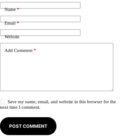
t
e
Name
*
r
n
Email
*
a
t
i
Website
v
e
Add Comment
*
:
Save my name, email, and website in this browser for the
next time I comment.
POST COMMENT