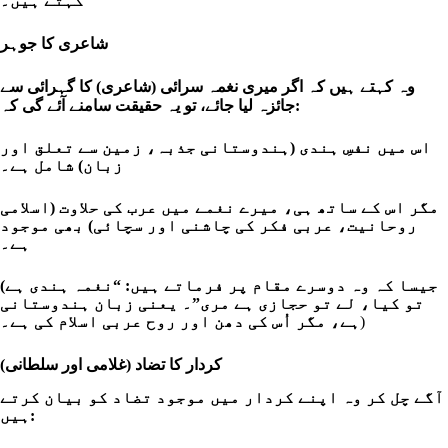
کہتے ہیں۔
شاعری کا جوہر
وہ کہتے ہیں کہ اگر میری نغمہ سرائی (شاعری) کا گہرائی سے
جائزہ لیا جائے، تو یہ حقیقت سامنے آئے گی کہ:
اس میں نفسِ ہندی (ہندوستانی جذبہ، زمین سے تعلق اور
زبان) شامل ہے۔
مگر اس کے ساتھ ہی، میرے نغمے میں عرب کی حلاوت (اسلامی
روحانیت، عربی فکر کی چاشنی اور سچائی) بھی موجود
ہے۔
(جیسا کہ وہ دوسرے مقام پر فرماتے ہیں: “نغمہ ہندی ہے
تو کیا، لے تو حجازی ہے مری”۔ یعنی زبان ہندوستانی
ہے، مگر اُس کی دھن اور روح عربی اسلام کی ہے۔
)
کردار کا تضاد (غلامی اور سلطانی)
آگے چل کر وہ اپنے کردار میں موجود تضاد کو بیان کرتے
ہیں: