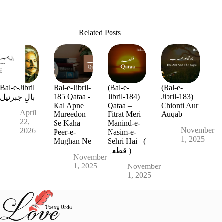
Related Posts
Bal-e-Jibril
Bal-e-Jibril-
(Bal-e-
(Bal-e-
185 Qataa -
Jibril-184)
Jibril-183)
بالِ جبرئیل
Kal Apne
Qataa –
Chionti Aur
April
Mureedon
Fitrat Meri
Auqab
22,
Se Kaha
Manind-e-
November
2026
Peer-e-
Nasim-e-
1, 2025
Mughan Ne
Sehri Hai (
قطعہ )
November
1, 2025
November
1, 2025