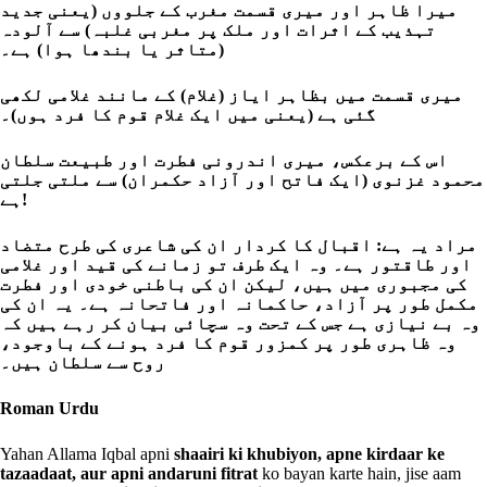
میرا ظاہر اور میری قسمت مغرب کے جلووں (یعنی جدید
تہذیب کے اثرات اور ملک پر مغربی غلبہ) سے آلودہ
(متاثر یا بندھا ہوا) ہے۔
میری قسمت میں بظاہر ایاز (غلام) کے مانند غلامی لکھی
گئی ہے (یعنی میں ایک غلام قوم کا فرد ہوں)۔
اس کے برعکس، میری اندرونی فطرت اور طبیعت سلطان
محمود غزنوی (ایک فاتح اور آزاد حکمران) سے ملتی جلتی
ہے!
مراد یہ ہے: اقبال کا کردار ان کی شاعری کی طرح متضاد
اور طاقتور ہے۔ وہ ایک طرف تو زمانے کی قید اور غلامی
کی مجبوری میں ہیں، لیکن ان کی باطنی خودی اور فطرت
مکمل طور پر آزاد، حاکمانہ اور فاتحانہ ہے۔ یہ ان کی
وہ بے نیازی ہے جس کے تحت وہ سچائی بیان کر رہے ہیں کہ
وہ ظاہری طور پر کمزور قوم کا فرد ہونے کے باوجود،
روح سے سلطان ہیں۔
Roman Urdu
Yahan Allama Iqbal apni
shaairi ki khubiyon, apne kirdaar ke
tazaadaat, aur apni andaruni fitrat
ko bayan karte hain, jise aam