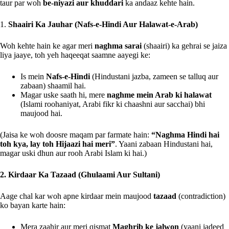
taur par woh
be-niyazi aur khuddari
ka andaaz kehte hain.
1.
Shaairi Ka Jauhar (Nafs-e-Hindi Aur Halawat-e-Arab)
Woh kehte hain ke agar meri
naghma sarai
(shaairi) ka gehrai se jaiza
liya jaaye, toh yeh haqeeqat saamne aayegi ke:
Is mein
Nafs-e-Hindi
(Hindustani jazba, zameen se talluq aur
zabaan) shaamil hai.
Magar uske saath hi, mere
naghme mein Arab ki halawat
(Islami roohaniyat, Arabi fikr ki chaashni aur sacchai) bhi
maujood hai.
(Jaisa ke woh doosre maqam par farmate hain:
“Naghma Hindi hai
toh kya, lay toh Hijaazi hai meri”
. Yaani zabaan Hindustani hai,
magar uski dhun aur rooh Arabi Islam ki hai.)
2. Kirdaar Ka Tazaad (Ghulaami Aur Sultani)
Aage chal kar woh apne kirdaar mein maujood
tazaad
(contradiction)
ko bayan karte hain:
Mera zaahir aur meri qismat
Maghrib ke jalwon
(yaani jadeed