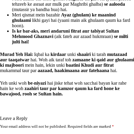
tehzeeb ke asraat aur mulk par Maghribi ghalba)
se aalooda
(mutassir ya bandha hua) hai.
Meri qismat mein bazahir
Ayaz (ghulam) ke maanind
ghulaami
likhi gayi hai (yaani main aik ghulaam qaum ka fard
hoon).
Is ke bar-aks, meri andaruni fitrat aur tabiyat Sultan
Mehmood Ghaznavi
(aik fateh aur azaad hukmraan)
se milti
julti hai!
Murad Yeh Hai:
Iqbal ka
kirdaar
unki
shaairi
ki tarah
mutazaad
aur taaqatwar
hai. Woh aik taraf toh
zamaane ki qaid aur ghulaami
ki majboori
mein hain, lekin unki
baatini Khudi aur fitrat
mukammal taur par
aazaad, haakimaana aur fatehaana
hai.
Yeh unki woh
be-niyazi
hai jiske tehat woh sacchai bayan kar rahe
hain ke woh
zaahiri taur par kamzor qaum ka fard hone ke
bawajood, rooh se Sultan hain.
Leave a Reply
Your email address will not be published.
Required fields are marked
*
A
l