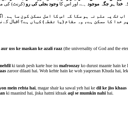
کہ
خدا ہر جگہ موجود
ہے، اور اس کا
وجود بجلی کی رو
کرنٹ) کی مان
ہ
اب تک یہ علم نہ ہو سکا کہ اس کا اصل مسکن کون سا ہے
۔ اگ
ر خدا کا مسکن ہے، وہ مقام (یا نقطہ) کہاں ہے؟
اقبال کے ن
 aur uss ke maskan ke azali raaz
(the universality of God and the ete
mehfil
ki tarah pesh karte hue iss
mafroozay
ko durust maante hain ke
aas
zaroor dilaati hai. Woh kehte hain ke woh yaqeenan Khuda hai, le
yon mein rehta hai
, magar shair ka sawal yeh hai ke
dil ke jiss kha
aan
ki maanind hai, jiska hatmi idraak
aql se mumkin nahi
hai.