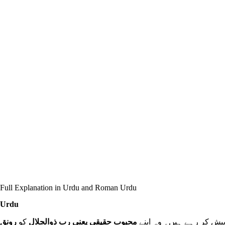
Full Explanation in Urdu and Roman Urdu
Urdu
یش کر رہے ہیں۔ وہ اپنے
محبوبِ حقیقی یعنی رب ذوالجلال
کو
رونقِ