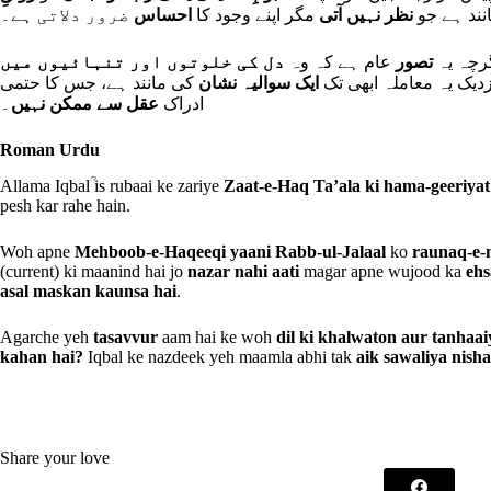
(ند ہے جو
نظر نہیں آتی
مگر اپنے وجود کا
احساس
رچہ یہ
تصور
عام ہے کہ وہ
دل کی خلوتوں اور تنہائیوں میں
زدیک یہ معاملہ ابھی تک
ایک سوالیہ نشان
کی مانند ہے، جس کا حتمی
ادراک
عقل سے ممکن نہیں
۔
Roman Urdu
Allama Iqbalؒ is rubaai ke zariye
Zaat-e-Haq Ta’ala ki hama-geeriyat
pesh kar rahe hain.
Woh apne
Mehboob-e-Haqeeqi yaani Rabb-ul-Jalaal
ko
raunaq-e-
(current) ki maanind hai jo
nazar nahi aati
magar apne wujood ka
ehs
asal maskan kaunsa hai
.
Agarche yeh
tasavvur
aam hai ke woh
dil ki khalwaton aur tanhaai
kahan hai?
Iqbal ke nazdeek yeh maamla abhi tak
aik sawaliya nish
Share your love