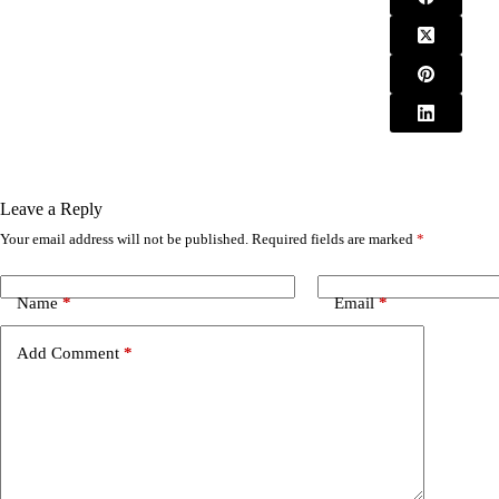
Leave a Reply
Your email address will not be published.
Required fields are marked
*
A
l
t
e
Name
*
Email
*
r
n
Add Comment
*
a
t
i
v
e
: