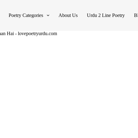
Poetry Categories
About Us
Urdu 2 Line Poetry
B