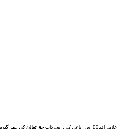
علامہ اقبالؒ اس رباعی کے ذریعے
ذاتِ حق تعالیٰ کی ہمہ گیر