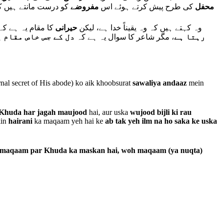
ضرور دلاتی ہے۔
محفل
کی طرح پیش کرتے ہوئے اس
مفروضے
کو درست مانتے ہیں 
وہ کہتے ہیں کہ وہ یقیناً خدا ہے، لیکن
حیرانی
کا مقام یہ ہے ک
رہتا ہے
، مگر شاعر کا سوال یہ ہے کہ
دل کے جس خاص مقام پ
rnal secret of His abode) ko aik khoobsurat
sawaliya andaaz
mein
Khuda har jagah maujood
hai, aur uska
wujood bijli ki rau
kin
hairani
ka maqaam yeh hai ke
ab tak yeh ilm na ho saka ke uska
as maqaam par Khuda ka maskan hai, woh maqaam (ya nuqta)